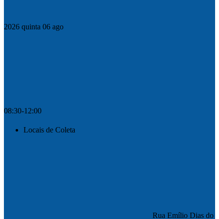
2026
quinta
06
ago
08:30-12:00
Locais de Coleta
Rua Emílio Dias do