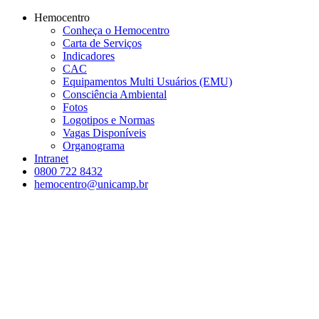
Página Inicial Hemocentro Uni
Conteúdo principal
Menu principal
Rodapé
Hemocentro
Conheça o Hemocentro
Carta de Serviços
Indicadores
CAC
Equipamentos Multi Usuários (EMU)
Consciência Ambiental
Fotos
Logotipos e Normas
Vagas Disponíveis
Organograma
Intranet
0800 722 8432
hemocentro@unicamp.br
Aumentar fonte
Diminuir fonte