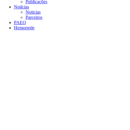
Publicações
Notícias
Noticias
Parceiros
PAEQ
Hemorrede
Link para o Facebook
Link para o Twitter
Link para o Instagram