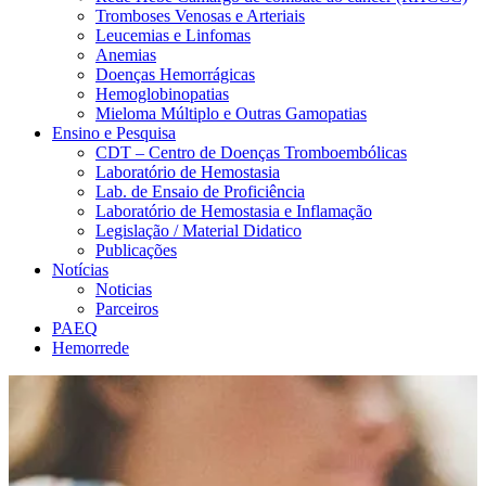
Tromboses Venosas e Arteriais
Leucemias e Linfomas
Anemias
Doenças Hemorrágicas
Hemoglobinopatias
Mieloma Múltiplo e Outras Gamopatias
Ensino e Pesquisa
CDT – Centro de Doenças Tromboembólicas
Laboratório de Hemostasia
Lab. de Ensaio de Proficiência
Laboratório de Hemostasia e Inflamação
Legislação / Material Didatico
Publicações
Notícias
Noticias
Parceiros
PAEQ
Hemorrede