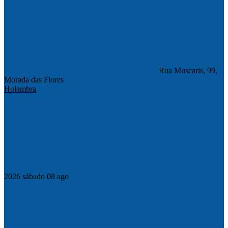
Rua Muscaris, 99,
Morada das Flores
Holambra
Compartilhar na agen
2026
sábado
08
ago