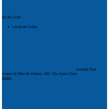
08:30-12:00
Locais de Coleta
Avenida Nair
Soares de Macedo Fattore, 200, Vila Santa Clara
Itatiba
Compartilhar na agen