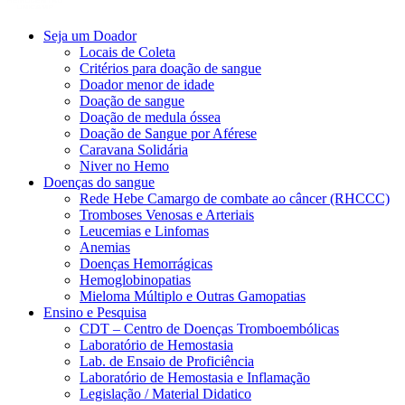
Seja um Doador
Locais de Coleta
Critérios para doação de sangue
Doador menor de idade
Doação de sangue
Doação de medula óssea
Doação de Sangue por Aférese
Caravana Solidária
Niver no Hemo
Doenças do sangue
Rede Hebe Camargo de combate ao câncer (RHCCC)
Tromboses Venosas e Arteriais
Leucemias e Linfomas
Anemias
Doenças Hemorrágicas
Hemoglobinopatias
Mieloma Múltiplo e Outras Gamopatias
Ensino e Pesquisa
CDT – Centro de Doenças Tromboembólicas
Laboratório de Hemostasia
Lab. de Ensaio de Proficiência
Laboratório de Hemostasia e Inflamação
Legislação / Material Didatico