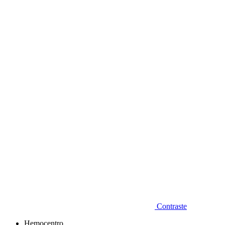
Diminuir fonte
Contraste
Hemocentro