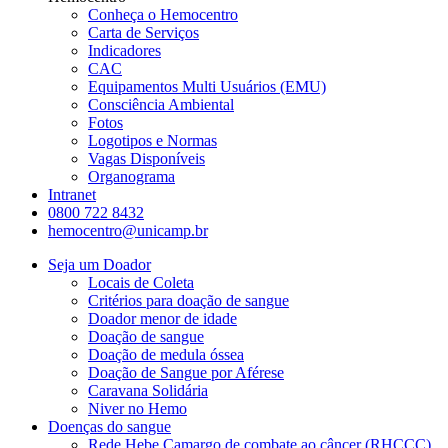
Conheça o Hemocentro
Carta de Serviços
Indicadores
CAC
Equipamentos Multi Usuários (EMU)
Consciência Ambiental
Fotos
Logotipos e Normas
Vagas Disponíveis
Organograma
Intranet
0800 722 8432
hemocentro@unicamp.br
Seja um Doador
Locais de Coleta
Critérios para doação de sangue
Doador menor de idade
Doação de sangue
Doação de medula óssea
Doação de Sangue por Aférese
Caravana Solidária
Niver no Hemo
Doenças do sangue
Rede Hebe Camargo de combate ao câncer (RHCCC)