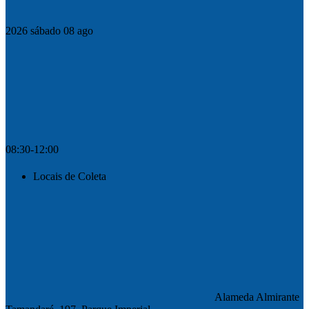
2026
sábado
08
ago
08:30-12:00
Locais de Coleta
Alameda Almirante