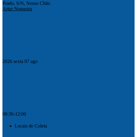
Prado, S/N, Nosso Chão
Artur Nogueira
Compartilhar na agen
2026
sexta
07
ago
08:30-12:00
Locais de Coleta