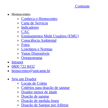
Contraste
Hemocentro
Conheça o Hemocentro
Carta de Serviços
Indicadores
CAC
Equipamentos Multi Usuários (EMU)
Consciência Ambiental
Fotos
Logotipos e Normas
Vagas Disponíveis
Organograma
Intranet
0800 722 8432
hemocentro@unicamp.br
Seja um Doador
Locais de Coleta
Critérios para doação de sangue
Doador menor de idade
Doação de sangue
Doação de medula óssea
Doação de Sangue por Aférese