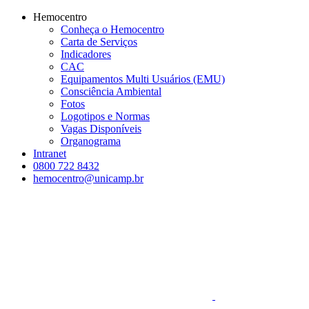
Conteúdo principal
Menu principal
Rodapé
Hemocentro
Conheça o Hemocentro
Carta de Serviços
Indicadores
CAC
Equipamentos Multi Usuários (EMU)
Consciência Ambiental
Fotos
Logotipos e Normas
Vagas Disponíveis
Organograma
Intranet
0800 722 8432
hemocentro@unicamp.br
Aumentar fonte