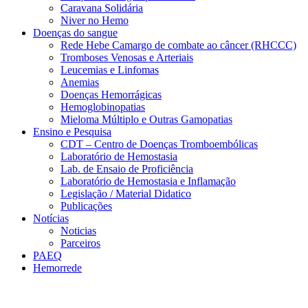
Caravana Solidária
Niver no Hemo
Doenças do sangue
Rede Hebe Camargo de combate ao câncer (RHCCC)
Tromboses Venosas e Arteriais
Leucemias e Linfomas
Anemias
Doenças Hemorrágicas
Hemoglobinopatias
Mieloma Múltiplo e Outras Gamopatias
Ensino e Pesquisa
CDT – Centro de Doenças Tromboembólicas
Laboratório de Hemostasia
Lab. de Ensaio de Proficiência
Laboratório de Hemostasia e Inflamação
Legislação / Material Didatico
Publicações
Notícias
Noticias
Parceiros
PAEQ
Hemorrede
Link para o Faceboo