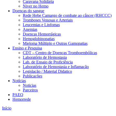
Caravana Solidária
Niver no Hemo
Doenças do sangue
Rede Hebe Camargo de combate ao câncer (RHCCC)
Tromboses Venosas e Arteriais
Leucemias e Linfomas
Anemias
Doenças Hemorrágicas
Hemoglobinopatias
Mieloma Múltiplo e Outras Gamopatias
Ensino e Pesquisa
CDT – Centro de Doenças Tromboembólicas
Laboratório de Hemostasia
Lab. de Ensaio de Proficiência
Laboratório de Hemostasia e Inflamação
Legislação / Material Didatico
Publicações
Notícias
Noticias
Parceiros
PAEQ
Hemorrede
Início