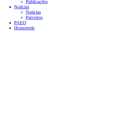
Publicações
Notícias
Noticias
Parceiros
PAEQ
Hemorrede
Link para o Facebook
Link para o Twitter
Link para o Instagram