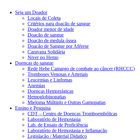
Seja um Doador
Locais de Coleta
Critérios para doação de sangue
Doador menor de idade
Doação de sangue
Doação de medula óssea
Doação de Sangue por Aférese
Caravana Solidária
Niver no Hemo
Doenças do sangue
Rede Hebe Camargo de combate ao câncer (RHCCC)
Tromboses Venosas e Arteriais
Leucemias e Linfomas
Anemias
Doenças Hemorrágicas
Hemoglobinopatias
Mieloma Múltiplo e Outras Gamopatias
Ensino e Pesquisa
CDT – Centro de Doenças Tromboembólicas
Laboratório de Hemostasia
Lab. de Ensaio de Proficiência
Laboratório de Hemostasia e Inflamação
Legislação / Material Didatico