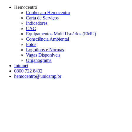
Conteúdo principal
Menu principal
Rodapé
Hemocentro
Conheça o Hemocentro
Carta de Serviços
Indicadores
CAC
Equipamentos Multi Usuários (EMU)
Consciência Ambiental
Fotos
Logotipos e Normas
Vagas Disponíveis
Organograma
Intranet
0800 722 8432
hemocentro@unicamp.br
Aumentar fonte
Diminuir fonte