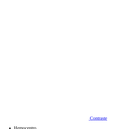
Diminuir fonte
Contraste
Hemocentro