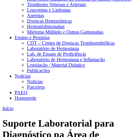
Tromboses Venosas e Arteriais
Leucemias e Linfomas
Anemias
Doenças Hemorrágicas
Hemoglobinopatias
Mieloma Múltiplo e Outras Gamopatias
Ensino e Pesquisa
CDT – Centro de Doenças Tromboembólicas
Laboratório de Hemostasia
Lab. de Ensaio de Proficiência
Laboratório de Hemostasia e Inflamação
Legislação / Material Didatico
Publicações
Notícias
Noticias
Parceiros
PAEQ
Hemorrede
Início
Suporte Laboratorial para
Diagnóstico na Área de