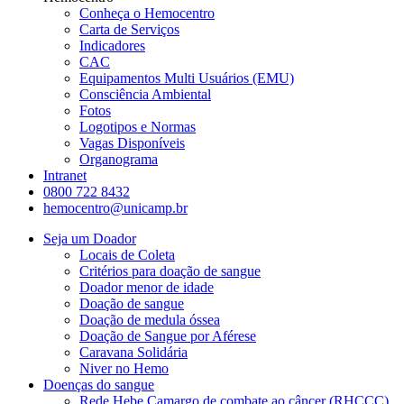
Conheça o Hemocentro
Carta de Serviços
Indicadores
CAC
Equipamentos Multi Usuários (EMU)
Consciência Ambiental
Fotos
Logotipos e Normas
Vagas Disponíveis
Organograma
Intranet
0800 722 8432
hemocentro@unicamp.br
Seja um Doador
Locais de Coleta
Critérios para doação de sangue
Doador menor de idade
Doação de sangue
Doação de medula óssea
Doação de Sangue por Aférese
Caravana Solidária
Niver no Hemo
Doenças do sangue
Rede Hebe Camargo de combate ao câncer (RHCCC)