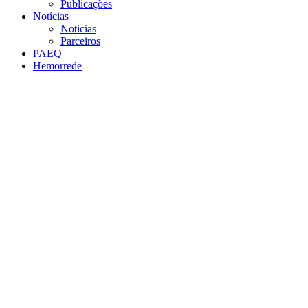
Publicações
Notícias
Noticias
Parceiros
PAEQ
Hemorrede
Link para o Facebook
Link para o Twitter
Link para o Instagram