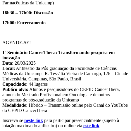
Farmacêuticas da Unicamp)
16
h
30 – 17h00: Discussão
17h00: Encerramento
AGENDE-SE!
1º Seminário CancerThera: Transformando pesquisa em
inovação
Data:
20/03/2025
Local:
Anfiteatro da Pós-graduação da Faculdade de Ciências
Médicas da Unicamp | R. Tessália Vieira de Camargo, 126 – Cidade
Universitária, Campinas, São Paulo, Brasil
Capacidade:
44 lugares
Público-alvo:
Alunos e pesquisadores do CEPID CancerThera,
alunos do Mestrado Profissional em Oncologia e de outros
programas de pós-graduação da Unicamp
Modalidade:
Híbrido – Transmissão online pelo Canal do YouTube
do CEPID CancerThera
Inscreva-se
neste link
para participar presencialmente (sujeito à
lotação máxima do anfiteatro) ou online via
este link
.