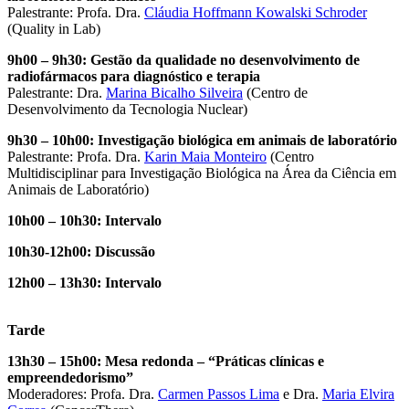
Palestrante: Profa. Dra.
Cláudia Hoffmann Kowalski Schroder
(Quality in Lab)
9h
00
– 9
h
30: Gestão da qualidade no desenvolvimento de
radiofármacos para diagnóstico e terapia
Palestrante: Dra.
Marina Bicalho Silveira
(Centro de
Desenvolvimento da Tecnologia Nuclear)
9
h
30
–
10h
00:
Investigação biológica em animais de laboratório
Palestrante: Profa. Dra.
Karin Maia Monteiro
(Centro
Multidisciplinar para Investigação Biológica na Área da Ciência em
Animais de Laboratório)
10h
00
– 10
h
30: Intervalo
10
h
30-12h
00
: Discussão
12h
00
– 13
h
30: Intervalo
Tarde
13
h
30 – 1
5
h
00:
Mesa redonda –
“P
ráticas
c
línicas e
e
mpreendedorismo
”
Moderadores: Profa. Dra.
Carmen Passos Lima
e Dra.
Maria Elvira