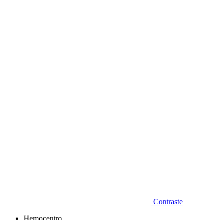
Diminuir fonte
Contraste
Hemocentro