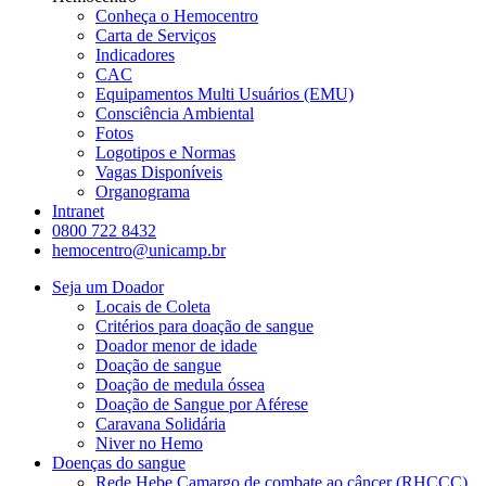
Conheça o Hemocentro
Carta de Serviços
Indicadores
CAC
Equipamentos Multi Usuários (EMU)
Consciência Ambiental
Fotos
Logotipos e Normas
Vagas Disponíveis
Organograma
Intranet
0800 722 8432
hemocentro@unicamp.br
Seja um Doador
Locais de Coleta
Critérios para doação de sangue
Doador menor de idade
Doação de sangue
Doação de medula óssea
Doação de Sangue por Aférese
Caravana Solidária
Niver no Hemo
Doenças do sangue
Rede Hebe Camargo de combate ao câncer (RHCCC)