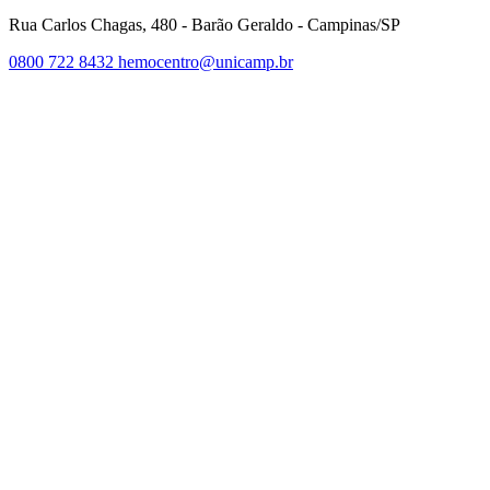
Rua Carlos Chagas, 480 - Barão Geraldo - Campinas/SP
0800 722 8432
hemocentro@unicamp.br
Link para o Facebook
Link para o Twitter
Link para o Instagram