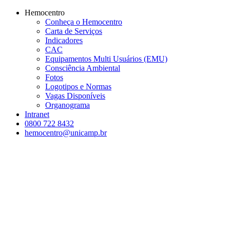
Conteúdo principal
Menu principal
Rodapé
Hemocentro
Conheça o Hemocentro
Carta de Serviços
Indicadores
CAC
Equipamentos Multi Usuários (EMU)
Consciência Ambiental
Fotos
Logotipos e Normas
Vagas Disponíveis
Organograma
Intranet
0800 722 8432
hemocentro@unicamp.br
Aumentar fonte
Diminuir fonte