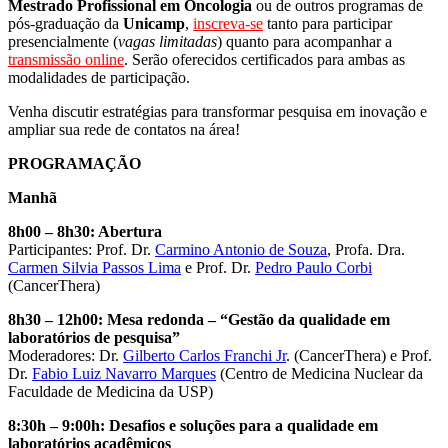
Mestrado Profissional em Oncologia
ou de outros programas de
pós-graduação da
Unicamp
,
inscreva-se
tanto para participar
presencialmente (
vagas limitadas
) quanto para acompanhar a
transmissão online
. Serão oferecidos certificados para ambas as
modalidades de participação.
Venha discutir estratégias para transformar pesquisa em inovação e
ampliar sua rede de contatos na área!
PROGRAMAÇÃO
Manhã
8
h
00
–
8
h
30: Abertura
Participantes: Prof. Dr.
Carmino Antonio de Souza
, Profa. Dra.
Carmen Silvia Passos Lima
e Prof. Dr.
Pedro Paulo Corbi
(CancerThera)
8
h
30
–
12
h
00:
Mesa redonda –
“
Gestão da qualidade em
laboratórios de pesquisa
”
Moderadores: Dr.
Gilberto Carlos Franchi Jr
. (CancerThera) e Prof.
Dr.
Fabio Luiz Navarro Marques
(Centro de Medicina Nuclear da
Faculdade de Medicina da USP)
8:30h
–
9:00h:
Desafios e
s
oluções para a
q
ualidade em
l
aboratórios
a
cadêmicos