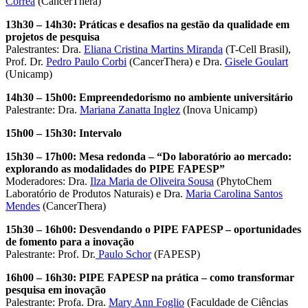
Correa
(CancerThera)
13
h
30 – 14
h
30: Práticas e desafios na gestão da qualidade em
projetos de pesquisa
Palestrantes: Dra.
Eliana Cristina Martins Miranda
(T-Cell Brasil),
Prof. Dr.
Pedro Paulo Corbi
(CancerThera) e Dra.
Gisele Goulart
(Unicamp)
14
h
30
– 15h
00:
Empreendedorismo no ambiente universitário
Palestrante: Dra.
Mariana Zanatta Inglez
(Inova Unicamp)
15
h
00
– 15
h
30: Intervalo
15
h
30 – 17
h
00:
Mesa redonda –
“
Do
l
aboratório ao
m
ercado:
e
xplorando as
m
odalidades do PIPE FAPESP
”
Moderadores: Dra.
Ilza Maria de Oliveira Sousa
(PhytoChem
Laboratório de Produtos Naturais) e Dra.
Maria Carolina Santos
Mendes
(CancerThera)
15
h
30
– 16
h00:
Desvendando o PIPE FAPESP –
o
portunidades
de
f
omento para
a i
novação
Palestrante: Prof. Dr.
Paulo Schor
(FAPESP)
16
h
00 – 16
h
30:
PIPE FAPESP na
p
rática –
c
omo
t
ransformar
p
esquisa em
i
novação
Palestrante: Profa. Dra.
Mary Ann Foglio
(Faculdade de Ciências