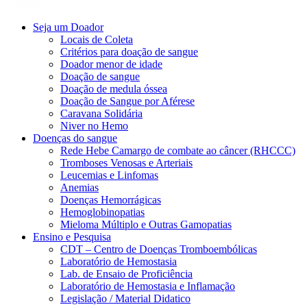
Seja um Doador
Locais de Coleta
Critérios para doação de sangue
Doador menor de idade
Doação de sangue
Doação de medula óssea
Doação de Sangue por Aférese
Caravana Solidária
Niver no Hemo
Doenças do sangue
Rede Hebe Camargo de combate ao câncer (RHCCC)
Tromboses Venosas e Arteriais
Leucemias e Linfomas
Anemias
Doenças Hemorrágicas
Hemoglobinopatias
Mieloma Múltiplo e Outras Gamopatias
Ensino e Pesquisa
CDT – Centro de Doenças Tromboembólicas
Laboratório de Hemostasia
Lab. de Ensaio de Proficiência
Laboratório de Hemostasia e Inflamação
Legislação / Material Didatico