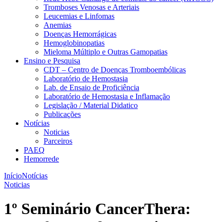
Tromboses Venosas e Arteriais
Leucemias e Linfomas
Anemias
Doenças Hemorrágicas
Hemoglobinopatias
Mieloma Múltiplo e Outras Gamopatias
Ensino e Pesquisa
CDT – Centro de Doenças Tromboembólicas
Laboratório de Hemostasia
Lab. de Ensaio de Proficiência
Laboratório de Hemostasia e Inflamação
Legislação / Material Didatico
Publicações
Notícias
Noticias
Parceiros
PAEQ
Hemorrede
Início
Notícias
Noticias
1º Seminário CancerThera: