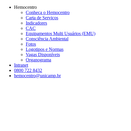
Conteúdo principal
Menu principal
Rodapé
Hemocentro
Conheça o Hemocentro
Carta de Serviços
Indicadores
CAC
Equipamentos Multi Usuários (EMU)
Consciência Ambiental
Fotos
Logotipos e Normas
Vagas Disponíveis
Organograma
Intranet
0800 722 8432
hemocentro@unicamp.br
Aumentar fonte
Diminuir fonte