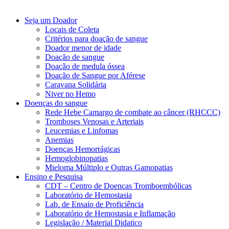
Seja um Doador
Locais de Coleta
Critérios para doação de sangue
Doador menor de idade
Doação de sangue
Doação de medula óssea
Doação de Sangue por Aférese
Caravana Solidária
Niver no Hemo
Doenças do sangue
Rede Hebe Camargo de combate ao câncer (RHCCC)
Tromboses Venosas e Arteriais
Leucemias e Linfomas
Anemias
Doenças Hemorrágicas
Hemoglobinopatias
Mieloma Múltiplo e Outras Gamopatias
Ensino e Pesquisa
CDT – Centro de Doenças Tromboembólicas
Laboratório de Hemostasia
Lab. de Ensaio de Proficiência
Laboratório de Hemostasia e Inflamação
Legislação / Material Didatico