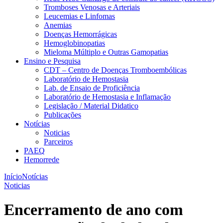
Tromboses Venosas e Arteriais
Leucemias e Linfomas
Anemias
Doenças Hemorrágicas
Hemoglobinopatias
Mieloma Múltiplo e Outras Gamopatias
Ensino e Pesquisa
CDT – Centro de Doenças Tromboembólicas
Laboratório de Hemostasia
Lab. de Ensaio de Proficiência
Laboratório de Hemostasia e Inflamação
Legislação / Material Didatico
Publicações
Notícias
Noticias
Parceiros
PAEQ
Hemorrede
Início
Notícias
Noticias
Encerramento de ano com