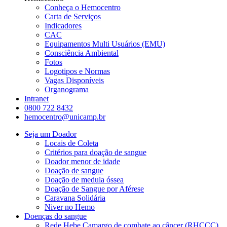
Conheça o Hemocentro
Carta de Serviços
Indicadores
CAC
Equipamentos Multi Usuários (EMU)
Consciência Ambiental
Fotos
Logotipos e Normas
Vagas Disponíveis
Organograma
Intranet
0800 722 8432
hemocentro@unicamp.br
Seja um Doador
Locais de Coleta
Critérios para doação de sangue
Doador menor de idade
Doação de sangue
Doação de medula óssea
Doação de Sangue por Aférese
Caravana Solidária
Niver no Hemo
Doenças do sangue
Rede Hebe Camargo de combate ao câncer (RHCCC)