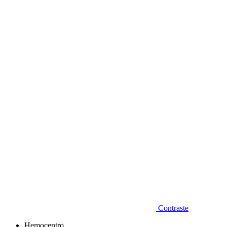
Diminuir fonte
Contraste
Hemocentro