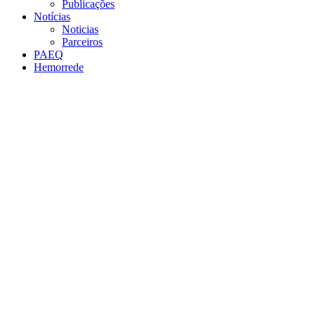
Publicações
Notícias
Noticias
Parceiros
PAEQ
Hemorrede
Link para o Facebook
Link para o Twitter
Link para o Instagram