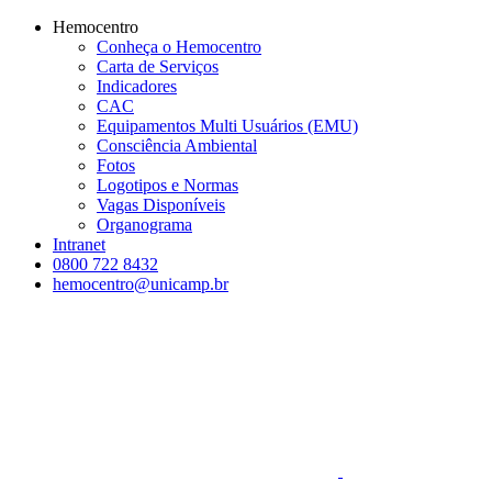
Conteúdo principal
Menu principal
Rodapé
Hemocentro
Conheça o Hemocentro
Carta de Serviços
Indicadores
CAC
Equipamentos Multi Usuários (EMU)
Consciência Ambiental
Fotos
Logotipos e Normas
Vagas Disponíveis
Organograma
Intranet
0800 722 8432
hemocentro@unicamp.br
Aumentar fonte