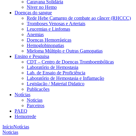
Caravana Solidária
Niver no Hemo
Doenças do sangue
Rede Hebe Camargo de combate ao câncer (RHCCC)
Tromboses Venosas e Arteriais
Leucemias e Linfomas
Anemias
Doenças Hemorrágicas
Hemoglobinopatias
Mieloma Múltiplo e Outras Gamopatias
Ensino e Pesquisa
CDT – Centro de Doenças Tromboembólicas
Laboratório de Hemostasia
Lab. de Ensaio de Proficiência
Laboratório de Hemostasia e Inflamação
Legislação / Material Didatico
Publicações
Notícias
Noticias
Parceiros
PAEQ
Hemorrede
Início
Notícias
Noticias