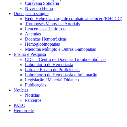
Caravana Solidária
Niver no Hemo
Doenças do sangue
Rede Hebe Camargo de combate ao câncer (RHCCC)
Tromboses Venosas e Arteriais
Leucemias e Linfomas
Anemias
Doenças Hemorrágicas
Hemoglobinopatias
Mieloma Múltiplo e Outras Gamopatias
Ensino e Pesquisa
CDT – Centro de Doenças Tromboembólicas
Laboratório de Hemostasia
Lab. de Ensaio de Proficiência
Laboratório de Hemostasia e Inflamação
Legislação / Material Didatico
Publicações
Notícias
Noticias
Parceiros
PAEQ
Hemorrede
Link para o Faceboo