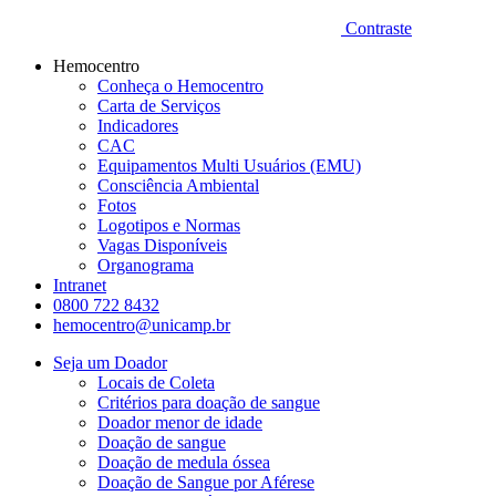
Contraste
Hemocentro
Conheça o Hemocentro
Carta de Serviços
Indicadores
CAC
Equipamentos Multi Usuários (EMU)
Consciência Ambiental
Fotos
Logotipos e Normas
Vagas Disponíveis
Organograma
Intranet
0800 722 8432
hemocentro@unicamp.br
Seja um Doador
Locais de Coleta
Critérios para doação de sangue
Doador menor de idade
Doação de sangue
Doação de medula óssea
Doação de Sangue por Aférese