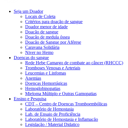
Seja um Doador
Locais de Coleta
Critérios para doação de sangue
Doador menor de idade
Doação de sangue
Doação de medula óssea
Doação de Sangue por Aférese
Caravana Solidária
Niver no Hemo
Doenças do sangue
Rede Hebe Camargo de combate ao câncer (RHCCC)
Tromboses Venosas e Arteriais
Leucemias e Linfomas
Anemias
Doenças Hemorrágicas
Hemoglobinopatias
Mieloma Múltiplo e Outras Gamopatias
Ensino e Pesquisa
CDT – Centro de Doenças Tromboembólicas
Laboratório de Hemostasia
Lab. de Ensaio de Proficiência
Laboratório de Hemostasia e Inflamação
Legislação / Material Didatico