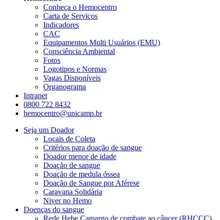
Conheça o Hemocentro
Carta de Serviços
Indicadores
CAC
Equipamentos Multi Usuários (EMU)
Consciência Ambiental
Fotos
Logotipos e Normas
Vagas Disponíveis
Organograma
Intranet
0800 722 8432
hemocentro@unicamp.br
Seja um Doador
Locais de Coleta
Critérios para doação de sangue
Doador menor de idade
Doação de sangue
Doação de medula óssea
Doação de Sangue por Aférese
Caravana Solidária
Niver no Hemo
Doenças do sangue
Rede Hebe Camargo de combate ao câncer (RHCCC)