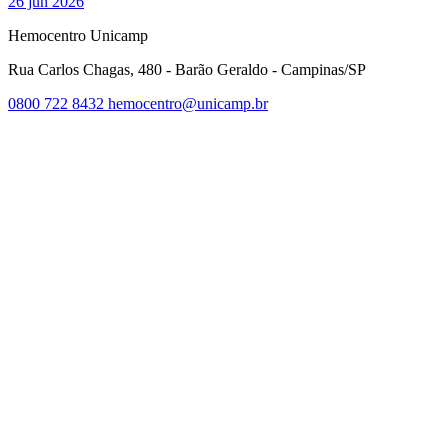
26 jun 2026
Hemocentro Unicamp
Rua Carlos Chagas, 480 - Barão Geraldo - Campinas/SP
0800 722 8432
hemocentro@unicamp.br
Link para o Facebook
Link para o Twitter
Link para o Instagram