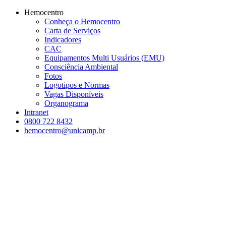
Conteúdo principal
Menu principal
Rodapé
Hemocentro
Conheça o Hemocentro
Carta de Serviços
Indicadores
CAC
Equipamentos Multi Usuários (EMU)
Consciência Ambiental
Fotos
Logotipos e Normas
Vagas Disponíveis
Organograma
Intranet
0800 722 8432
hemocentro@unicamp.br
Aumentar fonte
Diminuir fonte