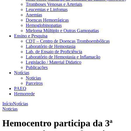
Tromboses Venosas e Arteriais
Leucemias e Linfomas
Anemias
Doenças Hemorrágicas
Hemoglobinopatias
Mieloma Múltiplo e Outras Gamopatias
Ensino e Pesquisa
CDT – Centro de Doenças Tromboembólicas
Laboratório de Hemostasia
Lab. de Ensaio de Proficiência
Laboratório de Hemostasia e Inflamação
Legislação / Material Didatico
Publicações
Notícias
Noticias
Parceiros
PAEQ
Hemorrede
Início
Notícias
Noticias
Hemocentro participa da 3ª