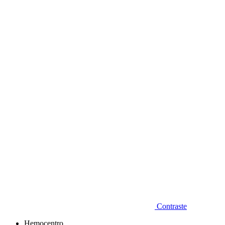
Diminuir fonte
Contraste
Hemocentro