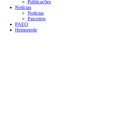
Publicações
Notícias
Noticias
Parceiros
PAEQ
Hemorrede
Link para o Facebook
Link para o Twitter
Link para o Instagram