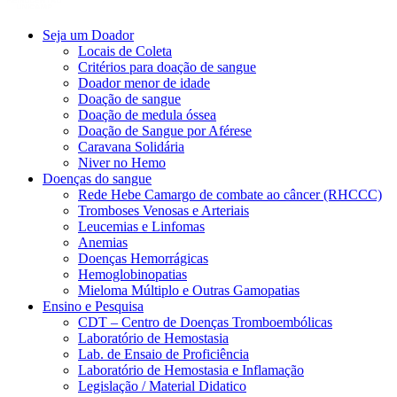
Seja um Doador
Locais de Coleta
Critérios para doação de sangue
Doador menor de idade
Doação de sangue
Doação de medula óssea
Doação de Sangue por Aférese
Caravana Solidária
Niver no Hemo
Doenças do sangue
Rede Hebe Camargo de combate ao câncer (RHCCC)
Tromboses Venosas e Arteriais
Leucemias e Linfomas
Anemias
Doenças Hemorrágicas
Hemoglobinopatias
Mieloma Múltiplo e Outras Gamopatias
Ensino e Pesquisa
CDT – Centro de Doenças Tromboembólicas
Laboratório de Hemostasia
Lab. de Ensaio de Proficiência
Laboratório de Hemostasia e Inflamação
Legislação / Material Didatico