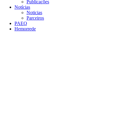
Publicações
Notícias
Noticias
Parceiros
PAEQ
Hemorrede
Link para o Facebook
Link para o Twitter
Link para o Instagram