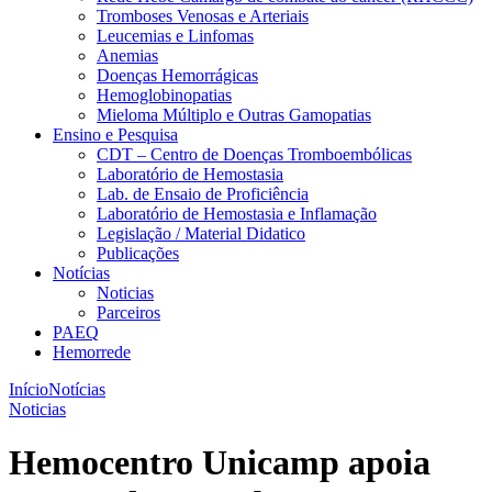
Tromboses Venosas e Arteriais
Leucemias e Linfomas
Anemias
Doenças Hemorrágicas
Hemoglobinopatias
Mieloma Múltiplo e Outras Gamopatias
Ensino e Pesquisa
CDT – Centro de Doenças Tromboembólicas
Laboratório de Hemostasia
Lab. de Ensaio de Proficiência
Laboratório de Hemostasia e Inflamação
Legislação / Material Didatico
Publicações
Notícias
Noticias
Parceiros
PAEQ
Hemorrede
Início
Notícias
Noticias
Hemocentro Unicamp apoia