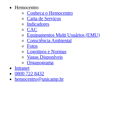
Conteúdo principal
Menu principal
Rodapé
Hemocentro
Conheça o Hemocentro
Carta de Serviços
Indicadores
CAC
Equipamentos Multi Usuários (EMU)
Consciência Ambiental
Fotos
Logotipos e Normas
Vagas Disponíveis
Organograma
Intranet
0800 722 8432
hemocentro@unicamp.br
Aumentar fonte
Diminuir fonte