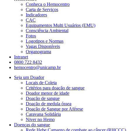
Conheça o Hemocentro
Carta de Serviços
Indicadores
CAC
Equipamentos Multi Usuários (EMU)
Consciência Ambiental
Fotos
Logotipos e Normas
Vagas Disponíveis
Organograma
Intranet
0800 722 8432
hemocentro@unicamp.br
Seja um Doador
Locais de Coleta
Critérios para doação de sangue
Doador menor de idade
Doação de sangue
Doação de medula óssea
Doação de Sangue por Aférese
Caravana Solidária
Niver no Hemo
Doenças do sangue
Rede Hebe Camargo de combate ao câncer (RHCCC)