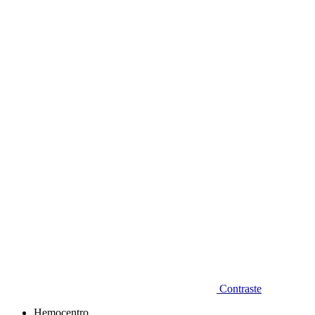
Diminuir fonte
Contraste
Hemocentro