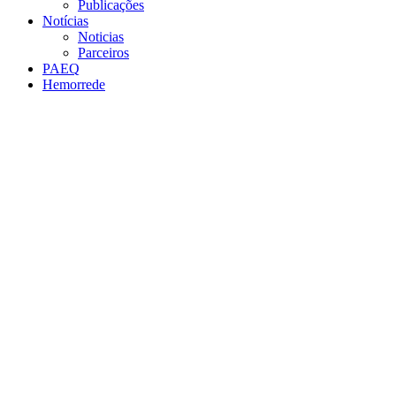
Publicações
Notícias
Noticias
Parceiros
PAEQ
Hemorrede
Link para o Facebook
Link para o Twitter
Link para o Instagram