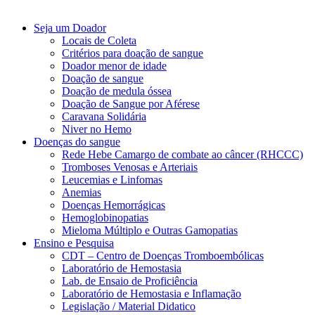
Seja um Doador
Locais de Coleta
Critérios para doação de sangue
Doador menor de idade
Doação de sangue
Doação de medula óssea
Doação de Sangue por Aférese
Caravana Solidária
Niver no Hemo
Doenças do sangue
Rede Hebe Camargo de combate ao câncer (RHCCC)
Tromboses Venosas e Arteriais
Leucemias e Linfomas
Anemias
Doenças Hemorrágicas
Hemoglobinopatias
Mieloma Múltiplo e Outras Gamopatias
Ensino e Pesquisa
CDT – Centro de Doenças Tromboembólicas
Laboratório de Hemostasia
Lab. de Ensaio de Proficiência
Laboratório de Hemostasia e Inflamação
Legislação / Material Didatico