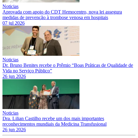
Noticias
Aprovada com apoio do CDT Hemocentro, nova lei assegura
medidas de prevenção à trombose venosa em hospitais
07 jul 2026
Noticias
Dr. Bruno Benites recebe o Prêmio “Boas Práticas de Qualidade de
Vida no Serviço Público”
26 jun 2026
Noticias
Dra. Lilian Castilho recebe um dos mais importantes
reconhecimentos mundiais da Medicina Transfusional
26 jun 2026