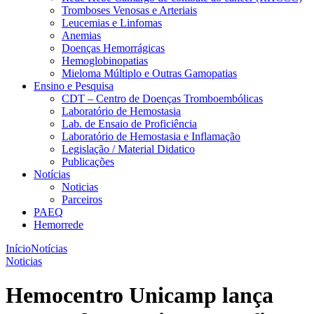
Tromboses Venosas e Arteriais
Leucemias e Linfomas
Anemias
Doenças Hemorrágicas
Hemoglobinopatias
Mieloma Múltiplo e Outras Gamopatias
Ensino e Pesquisa
CDT – Centro de Doenças Tromboembólicas
Laboratório de Hemostasia
Lab. de Ensaio de Proficiência
Laboratório de Hemostasia e Inflamação
Legislação / Material Didatico
Publicações
Notícias
Noticias
Parceiros
PAEQ
Hemorrede
Início
Notícias
Noticias
Hemocentro Unicamp lança