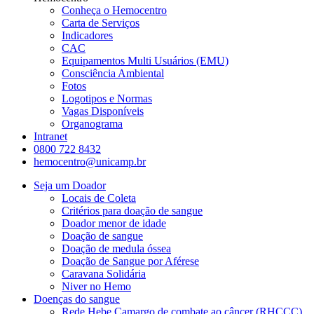
Conheça o Hemocentro
Carta de Serviços
Indicadores
CAC
Equipamentos Multi Usuários (EMU)
Consciência Ambiental
Fotos
Logotipos e Normas
Vagas Disponíveis
Organograma
Intranet
0800 722 8432
hemocentro@unicamp.br
Seja um Doador
Locais de Coleta
Critérios para doação de sangue
Doador menor de idade
Doação de sangue
Doação de medula óssea
Doação de Sangue por Aférese
Caravana Solidária
Niver no Hemo
Doenças do sangue
Rede Hebe Camargo de combate ao câncer (RHCCC)