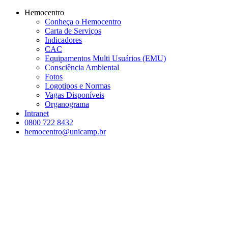
Conteúdo principal
Menu principal
Rodapé
Hemocentro
Conheça o Hemocentro
Carta de Serviços
Indicadores
CAC
Equipamentos Multi Usuários (EMU)
Consciência Ambiental
Fotos
Logotipos e Normas
Vagas Disponíveis
Organograma
Intranet
0800 722 8432
hemocentro@unicamp.br
Aumentar fonte
Diminuir fonte