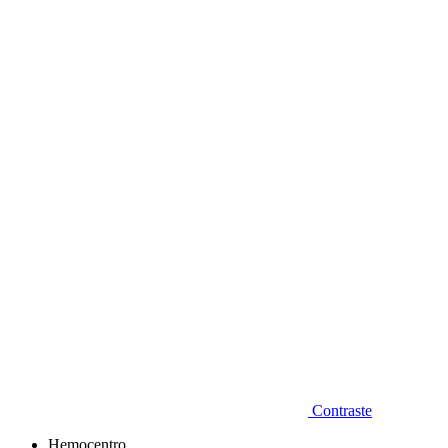
Diminuir fonte
Contraste
Hemocentro