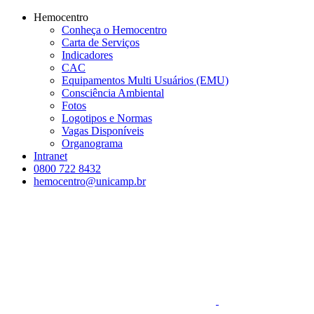
Conteúdo principal
Menu principal
Rodapé
Hemocentro
Conheça o Hemocentro
Carta de Serviços
Indicadores
CAC
Equipamentos Multi Usuários (EMU)
Consciência Ambiental
Fotos
Logotipos e Normas
Vagas Disponíveis
Organograma
Intranet
0800 722 8432
hemocentro@unicamp.br
Aumentar fonte