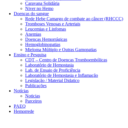
Caravana Solidária
Niver no Hemo
Doenças do sangue
Rede Hebe Camargo de combate ao câncer (RHCCC)
Tromboses Venosas e Arteriais
Leucemias e Linfomas
Anemias
Doenças Hemorrágicas
Hemoglobinopatias
Mieloma Múltiplo e Outras Gamopatias
Ensino e Pesquisa
CDT – Centro de Doenças Tromboembólicas
Laboratório de Hemostasia
Lab. de Ensaio de Proficiência
Laboratório de Hemostasia e Inflamação
Legislação / Material Didatico
Publicações
Notícias
Noticias
Parceiros
PAEQ
Hemorrede
Link para o Faceboo