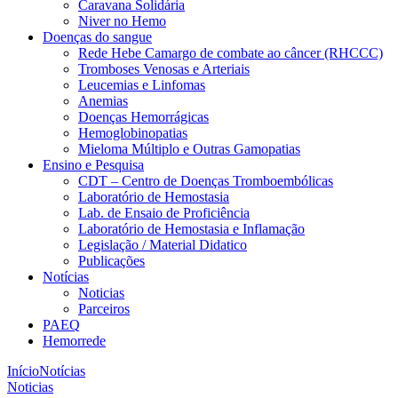
Caravana Solidária
Niver no Hemo
Doenças do sangue
Rede Hebe Camargo de combate ao câncer (RHCCC)
Tromboses Venosas e Arteriais
Leucemias e Linfomas
Anemias
Doenças Hemorrágicas
Hemoglobinopatias
Mieloma Múltiplo e Outras Gamopatias
Ensino e Pesquisa
CDT – Centro de Doenças Tromboembólicas
Laboratório de Hemostasia
Lab. de Ensaio de Proficiência
Laboratório de Hemostasia e Inflamação
Legislação / Material Didatico
Publicações
Notícias
Noticias
Parceiros
PAEQ
Hemorrede
Início
Notícias
Noticias