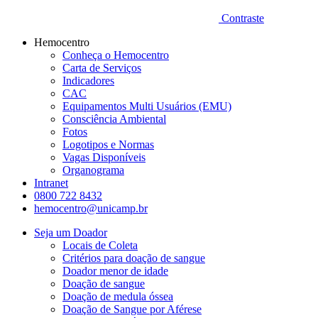
Contraste
Hemocentro
Conheça o Hemocentro
Carta de Serviços
Indicadores
CAC
Equipamentos Multi Usuários (EMU)
Consciência Ambiental
Fotos
Logotipos e Normas
Vagas Disponíveis
Organograma
Intranet
0800 722 8432
hemocentro@unicamp.br
Seja um Doador
Locais de Coleta
Critérios para doação de sangue
Doador menor de idade
Doação de sangue
Doação de medula óssea
Doação de Sangue por Aférese