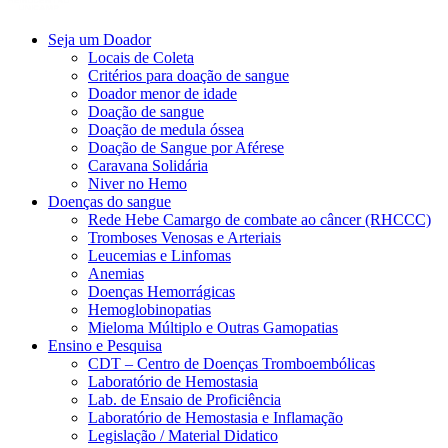
Seja um Doador
Locais de Coleta
Critérios para doação de sangue
Doador menor de idade
Doação de sangue
Doação de medula óssea
Doação de Sangue por Aférese
Caravana Solidária
Niver no Hemo
Doenças do sangue
Rede Hebe Camargo de combate ao câncer (RHCCC)
Tromboses Venosas e Arteriais
Leucemias e Linfomas
Anemias
Doenças Hemorrágicas
Hemoglobinopatias
Mieloma Múltiplo e Outras Gamopatias
Ensino e Pesquisa
CDT – Centro de Doenças Tromboembólicas
Laboratório de Hemostasia
Lab. de Ensaio de Proficiência
Laboratório de Hemostasia e Inflamação
Legislação / Material Didatico