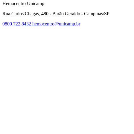
Hemocentro Unicamp
Rua Carlos Chagas, 480 - Barão Geraldo - Campinas/SP
0800 722 8432
hemocentro@unicamp.br
Link para o Facebook
Link para o Twitter
Link para o Instagram