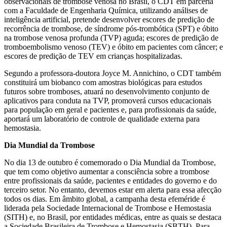
observacionais de trombose venosa no Brasil, o CDT em parceria
com a Faculdade de Engenharia Química, utilizando análises de
inteligência artificial, pretende desenvolver escores de predição de
recorrência de trombose, de síndrome pós-trombótica (SPT) e óbito
na trombose venosa profunda (TVP) aguda; escores de predição de
tromboembolismo venoso (TEV) e óbito em pacientes com câncer; e
escores de predição de TEV em crianças hospitalizadas.
Segundo a professora-doutora Joyce M. Annichino, o CDT também
constituirá um biobanco com amostras biológicas para estudos
futuros sobre tromboses, atuará no desenvolvimento conjunto de
aplicativos para conduta na TVP, promoverá cursos educacionais
para população em geral e pacientes e, para profissionais da saúde,
aportará um laboratório de controle de qualidade externa para
hemostasia.
Dia Mundial da Trombose
No dia 13 de outubro é comemorado o Dia Mundial da Trombose,
que tem como objetivo aumentar a consciência sobre a trombose
entre profissionais da saúde, pacientes e entidades do governo e do
terceiro setor. No entanto, devemos estar em alerta para essa afecção
todos os dias. Em âmbito global, a campanha desta efeméride é
liderada pela Sociedade Internacional de Trombose e Hemostasia
(SITH) e, no Brasil, por entidades médicas, entre as quais se destaca
a Sociedade Brasileira de Trombose e Hemostasia (SBTH). Para