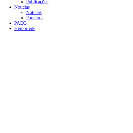
Publicações
Notícias
Noticias
Parceiros
PAEQ
Hemorrede
Link para o Facebook
Link para o Twitter
Link para o Instagram