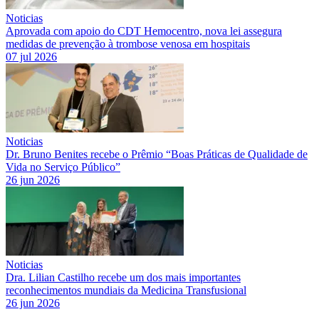
Noticias
Aprovada com apoio do CDT Hemocentro, nova lei assegura
medidas de prevenção à trombose venosa em hospitais
07 jul 2026
Noticias
Dr. Bruno Benites recebe o Prêmio “Boas Práticas de Qualidade de
Vida no Serviço Público”
26 jun 2026
Noticias
Dra. Lilian Castilho recebe um dos mais importantes
reconhecimentos mundiais da Medicina Transfusional
26 jun 2026