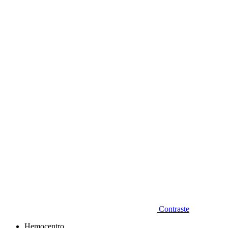
Diminuir fonte
Contraste
Hemocentro