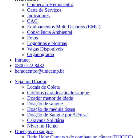
Conheça o Hemocentro
Carta de Serviços
Indicadores
CAC
Equipamentos Multi Usuários (EMU)
Consciência Ambiental
Fotos
Logotipos e Normas
Vagas Disponíveis
Organograma
Intranet
0800 722 8432
hemocentro@unicamp.br
Seja um Doador
Locais de Coleta
Critérios para doação de sangue
Doador menor de idade
Doação de sangue
Doação de medula óssea
Doação de Sangue por Aférese
Caravana Solidária
Niver no Hemo
Doenças do sangue
Rede Hebe Camargo de combate ao câncer (RHCCC)