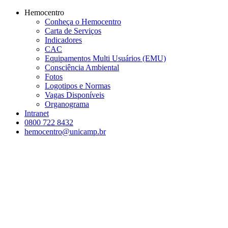
Conteúdo principal
Menu principal
Rodapé
Hemocentro
Conheça o Hemocentro
Carta de Serviços
Indicadores
CAC
Equipamentos Multi Usuários (EMU)
Consciência Ambiental
Fotos
Logotipos e Normas
Vagas Disponíveis
Organograma
Intranet
0800 722 8432
hemocentro@unicamp.br
Aumentar fonte
Diminuir fonte