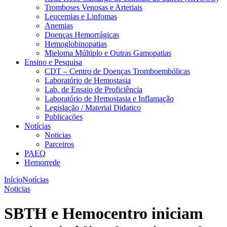
Tromboses Venosas e Arteriais
Leucemias e Linfomas
Anemias
Doenças Hemorrágicas
Hemoglobinopatias
Mieloma Múltiplo e Outras Gamopatias
Ensino e Pesquisa
CDT – Centro de Doenças Tromboembólicas
Laboratório de Hemostasia
Lab. de Ensaio de Proficiência
Laboratório de Hemostasia e Inflamação
Legislação / Material Didatico
Publicações
Notícias
Noticias
Parceiros
PAEQ
Hemorrede
Início
Notícias
Noticias
SBTH e Hemocentro iniciam