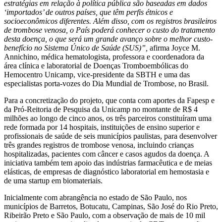
estratégias em relação à política pública são baseadas em dados
‘importados’ de outros países, que têm perfis étnicos e
socioeconômicos diferentes. Além disso, com os registros brasileiros
de trombose venosa, o País poderá conhecer o custo do tratamento
desta doença, o que será um grande avanço sobre o melhor custo-
benefício no Sistema Único de Saúde (SUS)”,
afirma Joyce M.
Annichino, médica hematologista, professora e coordenadora da
área clínica e laboratorial de Doenças Tromboembólicas do
Hemocentro Unicamp, vice-presidente da SBTH e uma das
especialistas porta-vozes do Dia Mundial de Trombose, no Brasil.
Para a concretização do projeto, que conta com aportes da Fapesp e
da Pró-Reitoria de Pesquisa da Unicamp no montante de R$ 4
milhões ao longo de cinco anos, os três parceiros constituíram uma
rede formada por 14 hospitais, instituições de ensino superior e
profissionais de saúde de seis municípios paulistas, para desenvolver
três grandes registros de trombose venosa, incluindo crianças
hospitalizadas, pacientes com câncer e casos agudos da doença. A
iniciativa também tem apoio das indústrias farmacêutica e de meias
elásticas, de empresas de diagnóstico laboratorial em hemostasia e
de uma startup em biomateriais.
Inicialmente com abrangência no estado de São Paulo, nos
municípios de Barretos, Botucatu, Campinas, São José do Rio Preto,
Ribeirão Preto e São Paulo, com a observação de mais de 10 mil