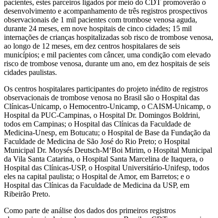
pacientes, estes parceiros ligados por meio do CDT promoverão o
desenvolvimento e acompanhamento de três registros prospectivos
observacionais de 1 mil pacientes com trombose venosa aguda,
durante 24 meses, em nove hospitais de cinco cidades; 15 mil
internações de crianças hospitalizadas sob risco de trombose venosa,
ao longo de 12 meses, em dez centros hospitalares de seis
municípios; e mil pacientes com câncer, uma condição com elevado
risco de trombose venosa, durante um ano, em dez hospitais de seis
cidades paulistas.
Os centros hospitalares participantes do projeto inédito de registros
observacionais de trombose venosa no Brasil são o Hospital das
Clínicas-Unicamp, o Hemocentro-Unicamp, o CAISM-Unicamp, o
Hospital da PUC-Campinas, o Hospital Dr. Domingos Boldrini,
todos em Campinas; o Hospital das Clínicas da Faculdade de
Medicina-Unesp, em Botucatu; o Hospital de Base da Fundação da
Faculdade de Medicina de São José do Rio Preto; o Hospital
Municipal Dr. Moysés Deutsch-M‘Boi Mirim, o Hospital Municipal
da Vila Santa Catarina, o Hospital Santa Marcelina de Itaquera, o
Hospital das Clínicas-USP, o Hospital Universitário-Unifesp, todos
eles na capital paulista; o Hospital de Amor, em Barretos; e o
Hospital das Clínicas da Faculdade de Medicina da USP, em
Ribeirão Preto.
Como parte de análise dos dados dos primeiros registros