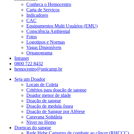
Conheça o Hemocentro
Carta de Serviços
Indicadores
CAC
Equipamentos Multi Usuários (EMU)
Consciência Ambiental
Fotos
Logotipos e Normas
Vagas Disponíveis
Organograma
Intranet
0800 722 8432
hemocentro@unicamp.br
Seja um Doador
Locais de Coleta
Critérios para doação de sangue
Doador menor de idade
Doação de sangue
Doação de medula óssea
Doação de Sangue por Aférese
Caravana Solidária
Niver no Hemo
Doenças do sangue
Rede Hebe Camargo de combate ao câncer (RHCCC)