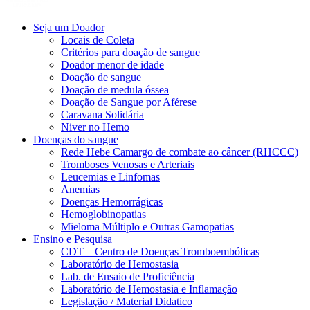
Seja um Doador
Locais de Coleta
Critérios para doação de sangue
Doador menor de idade
Doação de sangue
Doação de medula óssea
Doação de Sangue por Aférese
Caravana Solidária
Niver no Hemo
Doenças do sangue
Rede Hebe Camargo de combate ao câncer (RHCCC)
Tromboses Venosas e Arteriais
Leucemias e Linfomas
Anemias
Doenças Hemorrágicas
Hemoglobinopatias
Mieloma Múltiplo e Outras Gamopatias
Ensino e Pesquisa
CDT – Centro de Doenças Tromboembólicas
Laboratório de Hemostasia
Lab. de Ensaio de Proficiência
Laboratório de Hemostasia e Inflamação
Legislação / Material Didatico