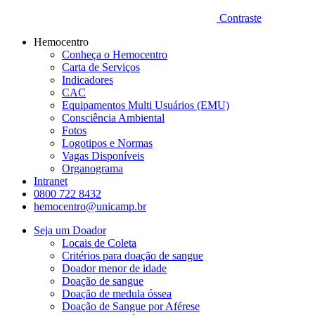
Contraste
Hemocentro
Conheça o Hemocentro
Carta de Serviços
Indicadores
CAC
Equipamentos Multi Usuários (EMU)
Consciência Ambiental
Fotos
Logotipos e Normas
Vagas Disponíveis
Organograma
Intranet
0800 722 8432
hemocentro@unicamp.br
Seja um Doador
Locais de Coleta
Critérios para doação de sangue
Doador menor de idade
Doação de sangue
Doação de medula óssea
Doação de Sangue por Aférese