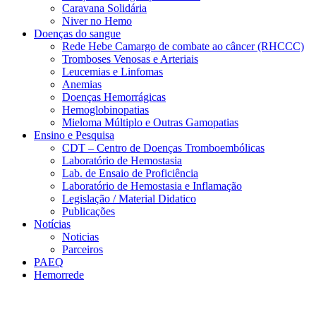
Caravana Solidária
Niver no Hemo
Doenças do sangue
Rede Hebe Camargo de combate ao câncer (RHCCC)
Tromboses Venosas e Arteriais
Leucemias e Linfomas
Anemias
Doenças Hemorrágicas
Hemoglobinopatias
Mieloma Múltiplo e Outras Gamopatias
Ensino e Pesquisa
CDT – Centro de Doenças Tromboembólicas
Laboratório de Hemostasia
Lab. de Ensaio de Proficiência
Laboratório de Hemostasia e Inflamação
Legislação / Material Didatico
Publicações
Notícias
Noticias
Parceiros
PAEQ
Hemorrede
Link para o Faceboo