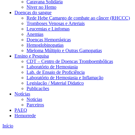
Caravana Solidária
Niver no Hemo
Doenças do sangue
Rede Hebe Camargo de combate ao câncer (RHCCC)
Tromboses Venosas e Arteriais
Leucemias e Linfomas
Anemias
Doenças Hemorrágicas
Hemoglobinopatias
Mieloma Múltiplo e Outras Gamopatias
Ensino e Pesquisa
CDT – Centro de Doenças Tromboembólicas
Laboratório de Hemostasia
Lab. de Ensaio de Proficiência
Laboratório de Hemostasia e Inflamação
Legislação / Material Didatico
Publicações
Notícias
Noticias
Parceiros
PAEQ
Hemorrede
Início