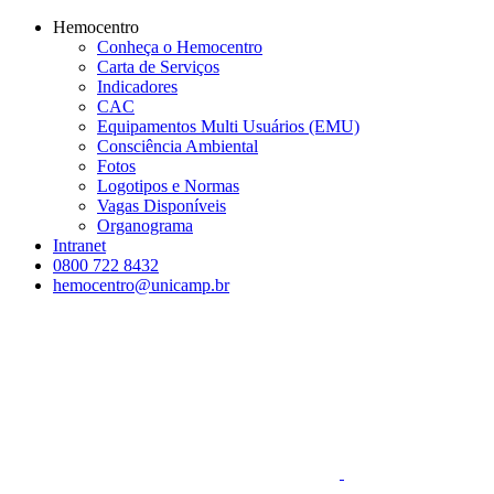
Conteúdo principal
Menu principal
Rodapé
Hemocentro
Conheça o Hemocentro
Carta de Serviços
Indicadores
CAC
Equipamentos Multi Usuários (EMU)
Consciência Ambiental
Fotos
Logotipos e Normas
Vagas Disponíveis
Organograma
Intranet
0800 722 8432
hemocentro@unicamp.br
Aumentar fonte