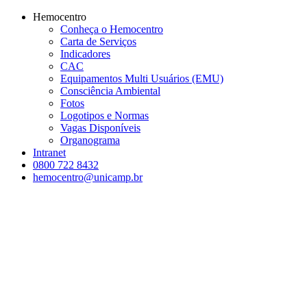
Conteúdo principal
Menu principal
Rodapé
Hemocentro
Conheça o Hemocentro
Carta de Serviços
Indicadores
CAC
Equipamentos Multi Usuários (EMU)
Consciência Ambiental
Fotos
Logotipos e Normas
Vagas Disponíveis
Organograma
Intranet
0800 722 8432
hemocentro@unicamp.br
Aumentar fonte
Diminuir fonte