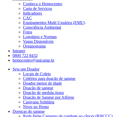
Conheça o Hemocentro
Carta de Serviços
Indicadores
CAC
Equipamentos Multi Usuários (EMU)
Consciência Ambiental
Fotos
Logotipos e Normas
Vagas Disponíveis
Organograma
Intranet
0800 722 8432
hemocentro@unicamp.br
Seja um Doador
Locais de Coleta
Critérios para doação de sangue
Doador menor de idade
Doação de sangue
Doação de medula óssea
Doação de Sangue por Aférese
Caravana Solidária
Niver no Hemo
Doenças do sangue
Rede Hebe Camargo de combate ao câncer (RHCCC)