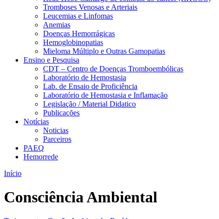
Tromboses Venosas e Arteriais
Leucemias e Linfomas
Anemias
Doenças Hemorrágicas
Hemoglobinopatias
Mieloma Múltiplo e Outras Gamopatias
Ensino e Pesquisa
CDT – Centro de Doenças Tromboembólicas
Laboratório de Hemostasia
Lab. de Ensaio de Proficiência
Laboratório de Hemostasia e Inflamação
Legislação / Material Didatico
Publicações
Notícias
Noticias
Parceiros
PAEQ
Hemorrede
Início
Consciência Ambiental