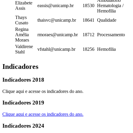
Ambulatório
Elizabete
eassis@unicamp.br
18530
Hematologia /
Assis
Hemofilia
Thays
thaisvc@unicamp.br
18641
Qualidade
Cusato
Regina
Amélia
rmoraes@unicamp.br
18712
Processamento
Moraes
Valdirene
vfstahl@unicamp.br
18256
Hemofilia
Stahl
Indicadores
Indicadores 2018
Clique aqui e acesse os indicadores do ano.
Indicadores 2019
Clique aqui e acesse os indicadores do ano.
Indicadores 2024