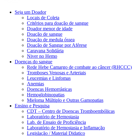
Seja um Doador
Locais de Coleta
Critérios para doação de sangue
Doador menor de idade
Doação de sangue
Doação de medula óssea
Doação de Sangue por Aférese
Caravana Solidária
Niver no Hemo
Doenças do sangue
Rede Hebe Camargo de combate ao câncer (RHCCC)
Tromboses Venosas e Arteriais
Leucemias e Linfomas
Anemias
Doenças Hemorrágicas
Hemoglobinopatias
Mieloma Múltiplo e Outras Gamopatias
Ensino e Pesquisa
CDT – Centro de Doenças Tromboembólicas
Laboratório de Hemostasia
Lab. de Ensaio de Proficiência
Laboratório de Hemostasia e Inflamação
Legislação / Material Didatico