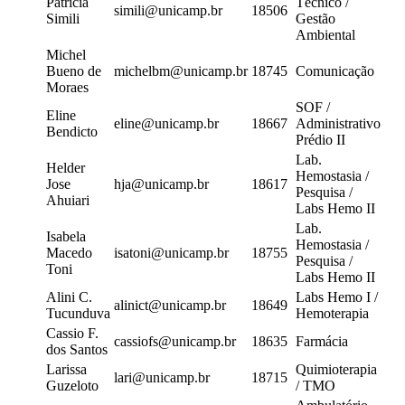
Patricia
Técnico /
simili@unicamp.br
18506
Simili
Gestão
Ambiental
Michel
Bueno de
michelbm@unicamp.br
18745
Comunicação
Moraes
SOF /
Eline
eline@unicamp.br
18667
Administrativo
Bendicto
Prédio II
Lab.
Helder
Hemostasia /
Jose
hja@unicamp.br
18617
Pesquisa /
Ahuiari
Labs Hemo II
Lab.
Isabela
Hemostasia /
Macedo
isatoni@unicamp.br
18755
Pesquisa /
Toni
Labs Hemo II
Alini C.
Labs Hemo I /
alinict@unicamp.br
18649
Tucunduva
Hemoterapia
Cassio F.
cassiofs@unicamp.br
18635
Farmácia
dos Santos
Larissa
Quimioterapia
lari@unicamp.br
18715
Guzeloto
/ TMO