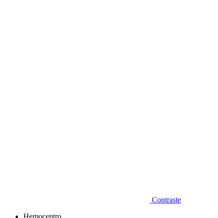
Diminuir fonte
Contraste
Hemocentro