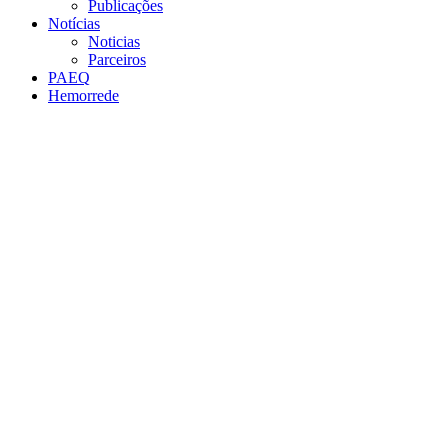
Publicações
Notícias
Noticias
Parceiros
PAEQ
Hemorrede
Link para o Facebook
Link para o Twitter
Link para o Instagram