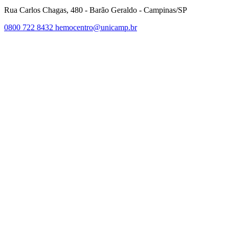
Rua Carlos Chagas, 480 - Barão Geraldo - Campinas/SP
0800 722 8432
hemocentro@unicamp.br
Link para o Facebook
Link para o Twitter
Link para o Instagram