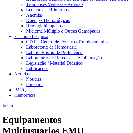
Tromboses Venosas e Arteriais
Leucemias e Linfomas
Anemias
Doenças Hemorrágicas
Hemoglobinopatias
Mieloma Múltiplo e Outras Gamopatias
Ensino e Pesquisa
CDT – Centro de Doenças Tromboembólicas
Laboratório de Hemostasia
Lab. de Ensaio de Proficiência
Laboratório de Hemostasia e Inflamação
Legislação / Material Didatico
Publicações
Notícias
Noticias
Parceiros
PAEQ
Hemorrede
Início
Equipamentos
Multiusuarios EMU