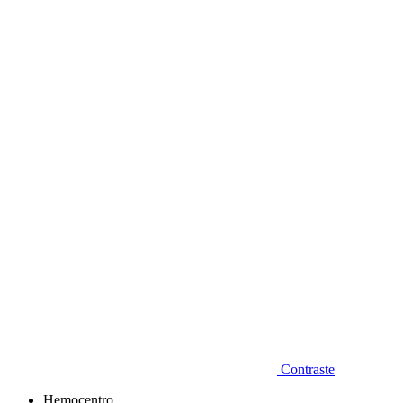
Diminuir fonte
Contraste
Hemocentro