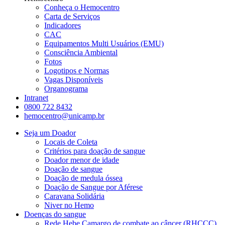
Conheça o Hemocentro
Carta de Serviços
Indicadores
CAC
Equipamentos Multi Usuários (EMU)
Consciência Ambiental
Fotos
Logotipos e Normas
Vagas Disponíveis
Organograma
Intranet
0800 722 8432
hemocentro@unicamp.br
Seja um Doador
Locais de Coleta
Critérios para doação de sangue
Doador menor de idade
Doação de sangue
Doação de medula óssea
Doação de Sangue por Aférese
Caravana Solidária
Niver no Hemo
Doenças do sangue
Rede Hebe Camargo de combate ao câncer (RHCCC)