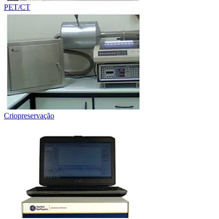
PET/CT
Criopreservação