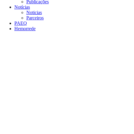
Publicações
Notícias
Noticias
Parceiros
PAEQ
Hemorrede
Link para o Facebook
Link para o Twitter
Link para o Instagram