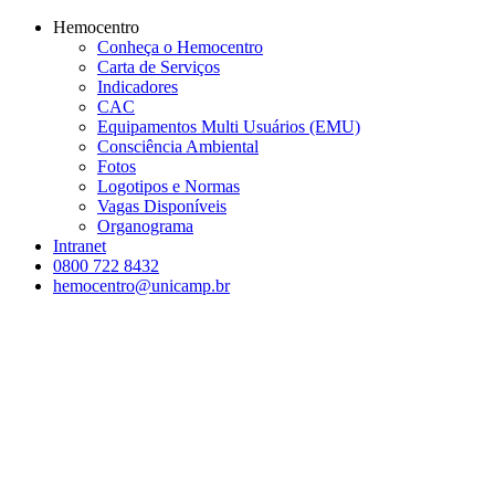
Conteúdo principal
Menu principal
Rodapé
Hemocentro
Conheça o Hemocentro
Carta de Serviços
Indicadores
CAC
Equipamentos Multi Usuários (EMU)
Consciência Ambiental
Fotos
Logotipos e Normas
Vagas Disponíveis
Organograma
Intranet
0800 722 8432
hemocentro@unicamp.br
Aumentar fonte
Diminuir fonte