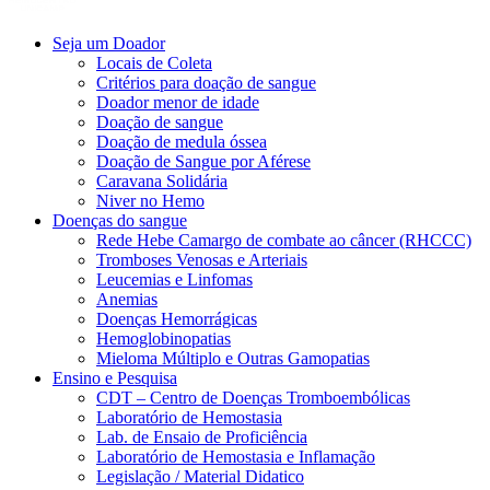
Seja um Doador
Locais de Coleta
Critérios para doação de sangue
Doador menor de idade
Doação de sangue
Doação de medula óssea
Doação de Sangue por Aférese
Caravana Solidária
Niver no Hemo
Doenças do sangue
Rede Hebe Camargo de combate ao câncer (RHCCC)
Tromboses Venosas e Arteriais
Leucemias e Linfomas
Anemias
Doenças Hemorrágicas
Hemoglobinopatias
Mieloma Múltiplo e Outras Gamopatias
Ensino e Pesquisa
CDT – Centro de Doenças Tromboembólicas
Laboratório de Hemostasia
Lab. de Ensaio de Proficiência
Laboratório de Hemostasia e Inflamação
Legislação / Material Didatico