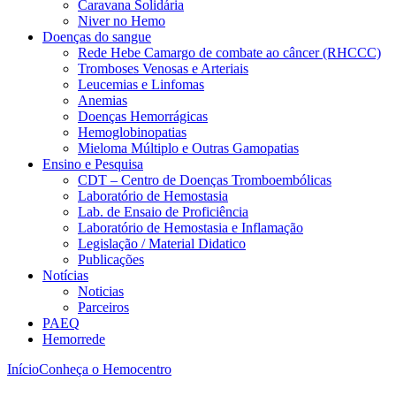
Caravana Solidária
Niver no Hemo
Doenças do sangue
Rede Hebe Camargo de combate ao câncer (RHCCC)
Tromboses Venosas e Arteriais
Leucemias e Linfomas
Anemias
Doenças Hemorrágicas
Hemoglobinopatias
Mieloma Múltiplo e Outras Gamopatias
Ensino e Pesquisa
CDT – Centro de Doenças Tromboembólicas
Laboratório de Hemostasia
Lab. de Ensaio de Proficiência
Laboratório de Hemostasia e Inflamação
Legislação / Material Didatico
Publicações
Notícias
Noticias
Parceiros
PAEQ
Hemorrede
Início
Conheça o Hemocentro