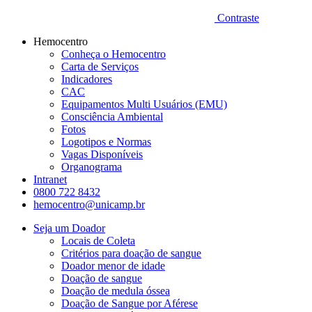
Contraste
Hemocentro
Conheça o Hemocentro
Carta de Serviços
Indicadores
CAC
Equipamentos Multi Usuários (EMU)
Consciência Ambiental
Fotos
Logotipos e Normas
Vagas Disponíveis
Organograma
Intranet
0800 722 8432
hemocentro@unicamp.br
Seja um Doador
Locais de Coleta
Critérios para doação de sangue
Doador menor de idade
Doação de sangue
Doação de medula óssea
Doação de Sangue por Aférese