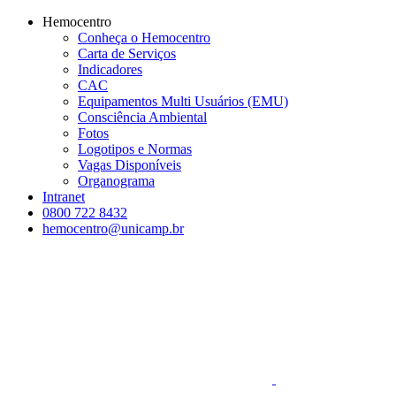
Conteúdo principal
Menu principal
Rodapé
Hemocentro
Conheça o Hemocentro
Carta de Serviços
Indicadores
CAC
Equipamentos Multi Usuários (EMU)
Consciência Ambiental
Fotos
Logotipos e Normas
Vagas Disponíveis
Organograma
Intranet
0800 722 8432
hemocentro@unicamp.br
Aumentar fonte