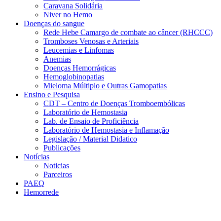
Caravana Solidária
Niver no Hemo
Doenças do sangue
Rede Hebe Camargo de combate ao câncer (RHCCC)
Tromboses Venosas e Arteriais
Leucemias e Linfomas
Anemias
Doenças Hemorrágicas
Hemoglobinopatias
Mieloma Múltiplo e Outras Gamopatias
Ensino e Pesquisa
CDT – Centro de Doenças Tromboembólicas
Laboratório de Hemostasia
Lab. de Ensaio de Proficiência
Laboratório de Hemostasia e Inflamação
Legislação / Material Didatico
Publicações
Notícias
Noticias
Parceiros
PAEQ
Hemorrede
Link para o Faceboo