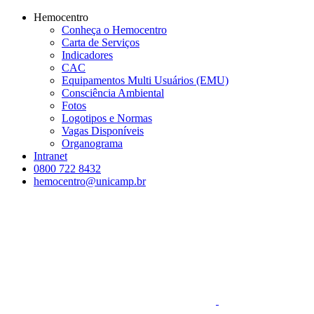
Conteúdo principal
Menu principal
Rodapé
Hemocentro
Conheça o Hemocentro
Carta de Serviços
Indicadores
CAC
Equipamentos Multi Usuários (EMU)
Consciência Ambiental
Fotos
Logotipos e Normas
Vagas Disponíveis
Organograma
Intranet
0800 722 8432
hemocentro@unicamp.br
Aumentar fonte