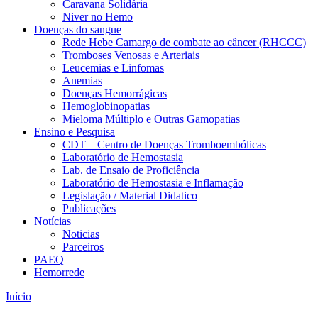
Caravana Solidária
Niver no Hemo
Doenças do sangue
Rede Hebe Camargo de combate ao câncer (RHCCC)
Tromboses Venosas e Arteriais
Leucemias e Linfomas
Anemias
Doenças Hemorrágicas
Hemoglobinopatias
Mieloma Múltiplo e Outras Gamopatias
Ensino e Pesquisa
CDT – Centro de Doenças Tromboembólicas
Laboratório de Hemostasia
Lab. de Ensaio de Proficiência
Laboratório de Hemostasia e Inflamação
Legislação / Material Didatico
Publicações
Notícias
Noticias
Parceiros
PAEQ
Hemorrede
Início