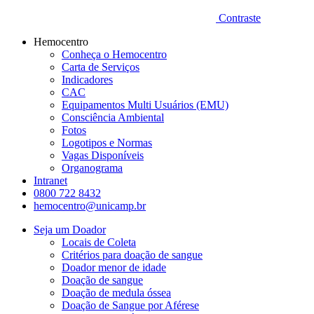
Contraste
Hemocentro
Conheça o Hemocentro
Carta de Serviços
Indicadores
CAC
Equipamentos Multi Usuários (EMU)
Consciência Ambiental
Fotos
Logotipos e Normas
Vagas Disponíveis
Organograma
Intranet
0800 722 8432
hemocentro@unicamp.br
Seja um Doador
Locais de Coleta
Critérios para doação de sangue
Doador menor de idade
Doação de sangue
Doação de medula óssea
Doação de Sangue por Aférese