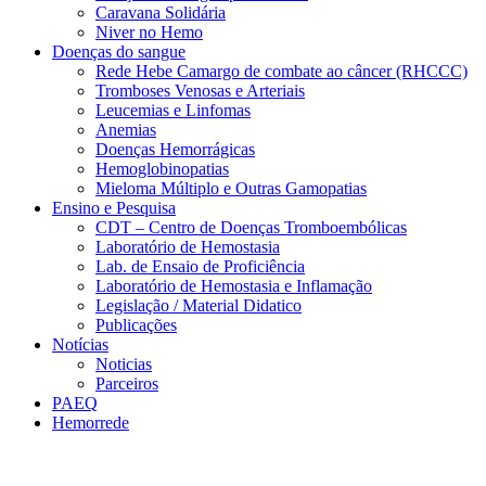
Caravana Solidária
Niver no Hemo
Doenças do sangue
Rede Hebe Camargo de combate ao câncer (RHCCC)
Tromboses Venosas e Arteriais
Leucemias e Linfomas
Anemias
Doenças Hemorrágicas
Hemoglobinopatias
Mieloma Múltiplo e Outras Gamopatias
Ensino e Pesquisa
CDT – Centro de Doenças Tromboembólicas
Laboratório de Hemostasia
Lab. de Ensaio de Proficiência
Laboratório de Hemostasia e Inflamação
Legislação / Material Didatico
Publicações
Notícias
Noticias
Parceiros
PAEQ
Hemorrede
Link para o Faceboo