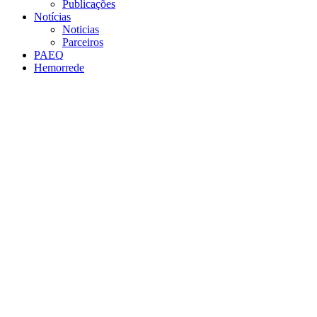
Publicações
Notícias
Noticias
Parceiros
PAEQ
Hemorrede
Link para o Facebook
Link para o Twitter
Link para o Instagram