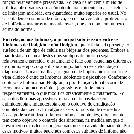
função relativamente preservada. No caso da leucemia mieloide
crônica, observamos um acúmulo de praticamente todas as células
de linhagem mieloide, em quantidade muito superior ao usual. No
caso da leucemia linfoide crônica, temos na verdade a proliferação
de linfócitos maduros na medula óssea, que circulam em número
acima do normal.
Em relação aos linfomas, a principal subdivisão é entre os
Linfomas de Hodgkin e não Hodgkin
, que é feita pela presença ou
ausência de um tipo de célula nas biópsias dos pacientes. Embora a
manifestação clínica destes dois subtipos de linfoma seja
relativamente parecida, o tratamento é feito com esquemas diferentes
de quimioterapia, o que ilustra a importância desta elucidação
diagnóstica. Uma classificação igualmente importante do ponto de
vista clínico é entre os linfomas indolentes e agressivos. Conforme o
subtipo de linfoma não Hodgkin, a proliferação clonal ocorre de
forma mais ou menos rápida (agressivos ou indolentes
respectivamente), o que modifica drasticamente o tratamento. No
caso dos linfomas agressivos, o tratamento baseia-se em
quimioterapia e imunoterapia com o objetivo de erradicação
completa da doença. Em alguns casos, o transplante de medula
óssea pode ser utilizado. Já nos linfomas indolentes, o tratamento
tem como objetivo o controle dos sintomas, na medida em que o
crescimento mais lento em geral não ameaça a vida do paciente. Por
estes motivos, muitos pacientes com estes subtipos de linfoma não