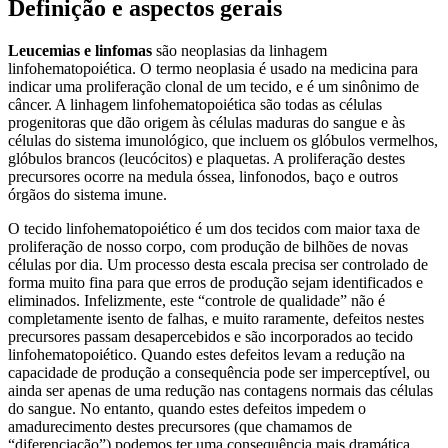
Definição e aspectos gerais
Leucemias e linfomas
são neoplasias da linhagem
linfohematopoiética. O termo neoplasia é usado na medicina para
indicar uma proliferação clonal de um tecido, e é um sinônimo de
câncer. A linhagem linfohematopoiética são todas as células
progenitoras que dão origem às células maduras do sangue e às
células do sistema imunológico, que incluem os glóbulos vermelhos,
glóbulos brancos (leucócitos) e plaquetas. A proliferação destes
precursores ocorre na medula óssea, linfonodos, baço e outros
órgãos do sistema imune.
O tecido linfohematopoiético é um dos tecidos com maior taxa de
proliferação de nosso corpo, com produção de bilhões de novas
células por dia. Um processo desta escala precisa ser controlado de
forma muito fina para que erros de produção sejam identificados e
eliminados. Infelizmente, este “controle de qualidade” não é
completamente isento de falhas, e muito raramente, defeitos nestes
precursores passam desapercebidos e são incorporados ao tecido
linfohematopoiético. Quando estes defeitos levam a redução na
capacidade de produção a consequência pode ser imperceptível, ou
ainda ser apenas de uma redução nas contagens normais das células
do sangue. No entanto, quando estes defeitos impedem o
amadurecimento destes precursores (que chamamos de
“diferenciação”) podemos ter uma consequência mais dramática,