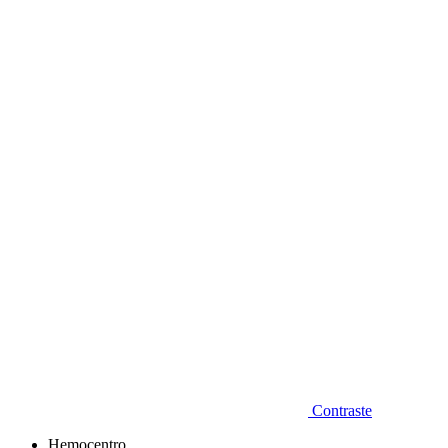
Diminuir fonte
Contraste
Hemocentro