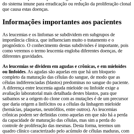
do sistema imune para erradicação ou redução da proliferação clonal
que causa estas doenças.
Informações importantes aos pacientes
As leucemias e os linfomas se subdividem em subgrupos de
importância clínica, que influenciam muito o tratamento e o
prognóstico. O conhecimento destas subdivisões é importante, pois
como veremos o termo leucemia engloba diferentes doenças, de
diferentes gravidades.
As leucemias se dividem em agudas e crônicas, e em mieloides
ou linfoides
. As agudas são aquelas em que há um bloqueio
completo da maturação das células do sangue, de modo que as
células indiferenciadas (blastos) predominas no sangue do paciente.
A diferença entre leucemia aguda mieloide ou linfoide exige a
avaliação laboratorial mais detalhada destes blastos, para que
saibamos se a origem do clone com as mutações é de um precursor
que daria origem a linfócitos ou a células da linhagem mieloide
(hemácias, plaquetas, neutrófilos, entre outros). As leucemias
crônicas podem ser definidas como aquelas em que não há a perda
da capacidade de maturação das células, mas sim a perda do
controle de proliferação das mesmas. Desta forma, teremos um
quadro clínico caracterizado pelo acúmulo de células maduras, com