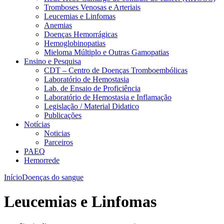
Tromboses Venosas e Arteriais
Leucemias e Linfomas
Anemias
Doenças Hemorrágicas
Hemoglobinopatias
Mieloma Múltiplo e Outras Gamopatias
Ensino e Pesquisa
CDT – Centro de Doenças Tromboembólicas
Laboratório de Hemostasia
Lab. de Ensaio de Proficiência
Laboratório de Hemostasia e Inflamação
Legislação / Material Didatico
Publicações
Notícias
Noticias
Parceiros
PAEQ
Hemorrede
Início
Doenças do sangue
Leucemias e Linfomas