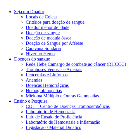
Seja um Doador
Locais de Coleta
Critérios para doação de sangue
Doador menor de idade
Doação de sangue
Doação de medula óssea
Doação de Sangue por Aférese
Caravana Solidária
Niver no Hemo
Doenças do sangue
Rede Hebe Camargo de combate ao câncer (RHCCC)
Tromboses Venosas e Arteriais
Leucemias e Linfomas
Anemias
Doenças Hemorrágicas
Hemoglobinopatias
Mieloma Múltiplo e Outras Gamopatias
Ensino e Pesquisa
CDT – Centro de Doenças Tromboembólicas
Laboratório de Hemostasia
Lab. de Ensaio de Proficiência
Laboratório de Hemostasia e Inflamação
Legislação / Material Didatico