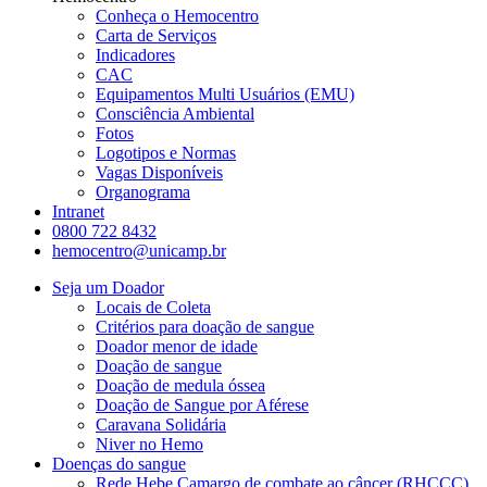
Conheça o Hemocentro
Carta de Serviços
Indicadores
CAC
Equipamentos Multi Usuários (EMU)
Consciência Ambiental
Fotos
Logotipos e Normas
Vagas Disponíveis
Organograma
Intranet
0800 722 8432
hemocentro@unicamp.br
Seja um Doador
Locais de Coleta
Critérios para doação de sangue
Doador menor de idade
Doação de sangue
Doação de medula óssea
Doação de Sangue por Aférese
Caravana Solidária
Niver no Hemo
Doenças do sangue
Rede Hebe Camargo de combate ao câncer (RHCCC)