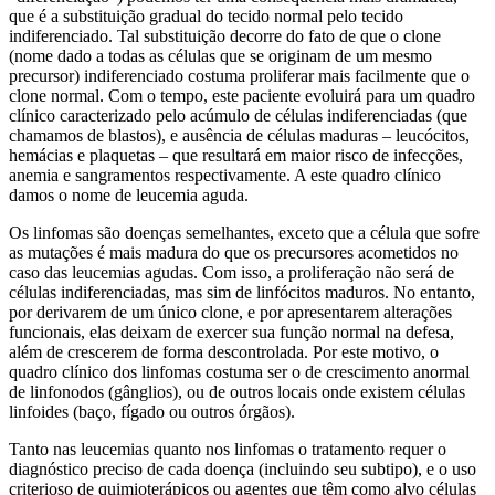
que é a substituição gradual do tecido normal pelo tecido
indiferenciado. Tal substituição decorre do fato de que o clone
(nome dado a todas as células que se originam de um mesmo
precursor) indiferenciado costuma proliferar mais facilmente que o
clone normal. Com o tempo, este paciente evoluirá para um quadro
clínico caracterizado pelo acúmulo de células indiferenciadas (que
chamamos de blastos), e ausência de células maduras – leucócitos,
hemácias e plaquetas – que resultará em maior risco de infecções,
anemia e sangramentos respectivamente. A este quadro clínico
damos o nome de leucemia aguda.
Os linfomas são doenças semelhantes, exceto que a célula que sofre
as mutações é mais madura do que os precursores acometidos no
caso das leucemias agudas. Com isso, a proliferação não será de
células indiferenciadas, mas sim de linfócitos maduros. No entanto,
por derivarem de um único clone, e por apresentarem alterações
funcionais, elas deixam de exercer sua função normal na defesa,
além de crescerem de forma descontrolada. Por este motivo, o
quadro clínico dos linfomas costuma ser o de crescimento anormal
de linfonodos (gânglios), ou de outros locais onde existem células
linfoides (baço, fígado ou outros órgãos).
Tanto nas leucemias quanto nos linfomas o tratamento requer o
diagnóstico preciso de cada doença (incluindo seu subtipo), e o uso
criterioso de quimioterápicos ou agentes que têm como alvo células