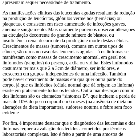
apresentam sequer necessidade de tratamento.
As manifestações clínicas das leucemias agudas resultam da redução
na produção de leucócitos, glóbulos vermelhos (hemácias) ou
plaquetas, e consistem em risco aumentado de infecções graves,
anemia e sangramento. Mais raramente podemos observar alterações
na circulação decorrente do grande número de blastos, ou
insuficiência renal decorrente da produção e morte destas células.
Crescimentos de massas (tumores), comuns em outros tipos de
câncer, são raros no caso das leucemias agudas. Já os linfomas se
manifestam como massas de crescimento anormal, em geral nos
linfonodos (gânglios) do pescoço, axila ou virilha. Estes linfonodos
costumam ter mais que 2 a 3cm de diâmetro, ser indolores, e
crescerem em grupos, independentes de uma infecção. Também
pode haver crescimento de massas em qualquer outra parte do
corpo, já que os linfócitos (célula normal que dá origem ao linfoma)
existe em praticamente todos os tecidos. Outra manifestação comum
dos linfomas são os chamados “sintomas B”, que incluem a perda de
mais de 10% do peso corporal em 6 meses (na ausência de dieta ou
alterações da dieta importantes), sudorese noturna e febre sem foco
evidente.
Por fim, é importante destacar que o diagnóstico das leucemias e dos
linfomas requer a avaliação dos tecidos acometidos por técnicas
laboratoriais complexas. Isto é feito a partir de uma amostra de