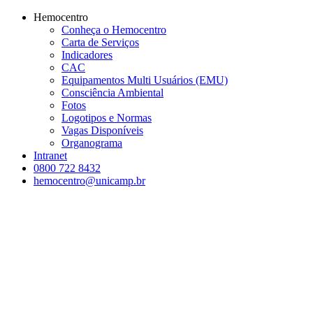
Conteúdo principal
Menu principal
Rodapé
Hemocentro
Conheça o Hemocentro
Carta de Serviços
Indicadores
CAC
Equipamentos Multi Usuários (EMU)
Consciência Ambiental
Fotos
Logotipos e Normas
Vagas Disponíveis
Organograma
Intranet
0800 722 8432
hemocentro@unicamp.br
Aumentar fonte
Diminuir fonte