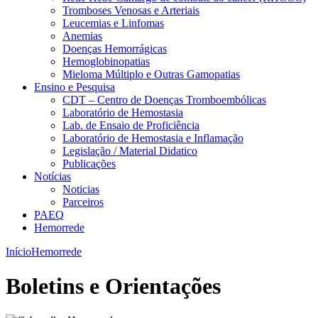
Tromboses Venosas e Arteriais
Leucemias e Linfomas
Anemias
Doenças Hemorrágicas
Hemoglobinopatias
Mieloma Múltiplo e Outras Gamopatias
Ensino e Pesquisa
CDT – Centro de Doenças Tromboembólicas
Laboratório de Hemostasia
Lab. de Ensaio de Proficiência
Laboratório de Hemostasia e Inflamação
Legislação / Material Didatico
Publicações
Notícias
Noticias
Parceiros
PAEQ
Hemorrede
Início
Hemorrede
Boletins e Orientações