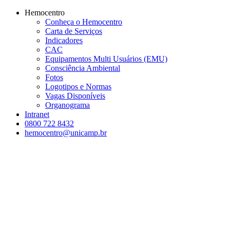
Conteúdo principal
Menu principal
Rodapé
Hemocentro
Conheça o Hemocentro
Carta de Serviços
Indicadores
CAC
Equipamentos Multi Usuários (EMU)
Consciência Ambiental
Fotos
Logotipos e Normas
Vagas Disponíveis
Organograma
Intranet
0800 722 8432
hemocentro@unicamp.br
Aumentar fonte
Diminuir fonte