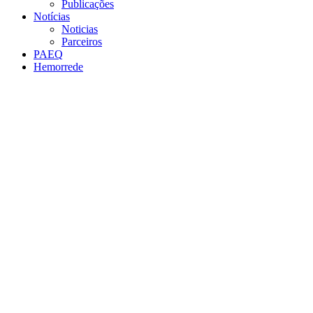
Publicações
Notícias
Noticias
Parceiros
PAEQ
Hemorrede
Link para o Facebook
Link para o Twitter
Link para o Instagram