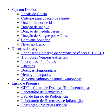
Seja um Doador
Locais de Coleta
Critérios para doação de sangue
Doador menor de idade
Doação de sangue
Doação de medula óssea
Doação de Sangue por Aférese
Caravana Solidária
Niver no Hemo
Doenças do sangue
Rede Hebe Camargo de combate ao câncer (RHCCC)
Tromboses Venosas e Arteriais
Leucemias e Linfomas
Anemias
Doenças Hemorrágicas
Hemoglobinopatias
Mieloma Múltiplo e Outras Gamopatias
Ensino e Pesquisa
CDT – Centro de Doenças Tromboembólicas
Laboratório de Hemostasia
Lab. de Ensaio de Proficiência
Laboratório de Hemostasia e Inflamação
Legislação / Material Didatico