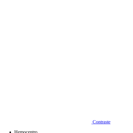
Diminuir fonte
Contraste
Hemocentro