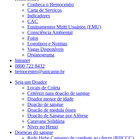
Conheça o Hemocentro
Carta de Serviços
Indicadores
CAC
Equipamentos Multi Usuários (EMU)
Consciência Ambiental
Fotos
Logotipos e Normas
Vagas Disponíveis
Organograma
Intranet
0800 722 8432
hemocentro@unicamp.br
Seja um Doador
Locais de Coleta
Critérios para doação de sangue
Doador menor de idade
Doação de sangue
Doação de medula óssea
Doação de Sangue por Aférese
Caravana Solidária
Niver no Hemo
Doenças do sangue
Rede Hebe Camargo de combate ao câncer (RHCCC)