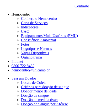
Contraste
Hemocentro
Conheça o Hemocentro
Carta de Serviços
Indicadores
CAC
Equipamentos Multi Usuários (EMU)
Consciência Ambiental
Fotos
Logotipos e Normas
Vagas Disponíveis
Organograma
Intranet
0800 722 8432
hemocentro@unicamp.br
Seja um Doador
Locais de Coleta
Critérios para doação de sangue
Doador menor de idade
Doação de sangue
Doação de medula óssea
Doação de Sangue por Aférese