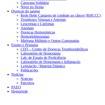
Caravana Solidária
Niver no Hemo
Doenças do sangue
Rede Hebe Camargo de combate ao câncer (RHCCC)
Tromboses Venosas e Arteriais
Leucemias e Linfomas
Anemias
Doenças Hemorrágicas
Hemoglobinopatias
Mieloma Múltiplo e Outras Gamopatias
Ensino e Pesquisa
CDT – Centro de Doenças Tromboembólicas
Laboratório de Hemostasia
Lab. de Ensaio de Proficiência
Laboratório de Hemostasia e Inflamação
Legislação / Material Didatico
Publicações
Notícias
Noticias
Parceiros
PAEQ
Hemorrede
Link para o Faceboo