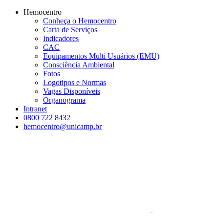
Conteúdo principal
Menu principal
Rodapé
Hemocentro
Conheça o Hemocentro
Carta de Serviços
Indicadores
CAC
Equipamentos Multi Usuários (EMU)
Consciência Ambiental
Fotos
Logotipos e Normas
Vagas Disponíveis
Organograma
Intranet
0800 722 8432
hemocentro@unicamp.br
Aumentar fonte