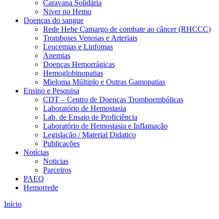
Caravana Solidária
Niver no Hemo
Doenças do sangue
Rede Hebe Camargo de combate ao câncer (RHCCC)
Tromboses Venosas e Arteriais
Leucemias e Linfomas
Anemias
Doenças Hemorrágicas
Hemoglobinopatias
Mieloma Múltiplo e Outras Gamopatias
Ensino e Pesquisa
CDT – Centro de Doenças Tromboembólicas
Laboratório de Hemostasia
Lab. de Ensaio de Proficiência
Laboratório de Hemostasia e Inflamação
Legislação / Material Didatico
Publicações
Notícias
Noticias
Parceiros
PAEQ
Hemorrede
Início