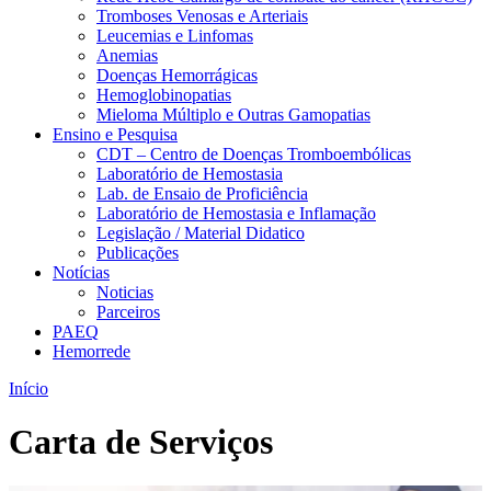
Tromboses Venosas e Arteriais
Leucemias e Linfomas
Anemias
Doenças Hemorrágicas
Hemoglobinopatias
Mieloma Múltiplo e Outras Gamopatias
Ensino e Pesquisa
CDT – Centro de Doenças Tromboembólicas
Laboratório de Hemostasia
Lab. de Ensaio de Proficiência
Laboratório de Hemostasia e Inflamação
Legislação / Material Didatico
Publicações
Notícias
Noticias
Parceiros
PAEQ
Hemorrede
Início
Carta de Serviços