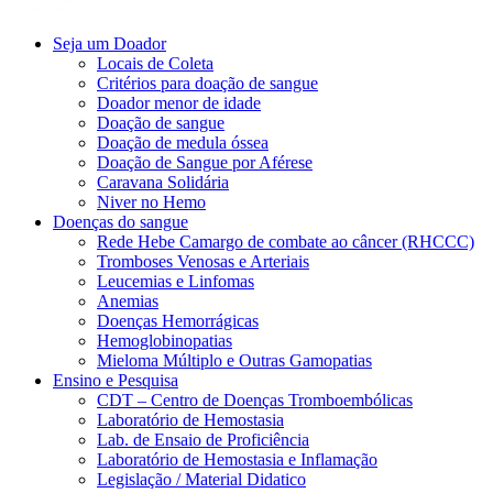
Seja um Doador
Locais de Coleta
Critérios para doação de sangue
Doador menor de idade
Doação de sangue
Doação de medula óssea
Doação de Sangue por Aférese
Caravana Solidária
Niver no Hemo
Doenças do sangue
Rede Hebe Camargo de combate ao câncer (RHCCC)
Tromboses Venosas e Arteriais
Leucemias e Linfomas
Anemias
Doenças Hemorrágicas
Hemoglobinopatias
Mieloma Múltiplo e Outras Gamopatias
Ensino e Pesquisa
CDT – Centro de Doenças Tromboembólicas
Laboratório de Hemostasia
Lab. de Ensaio de Proficiência
Laboratório de Hemostasia e Inflamação
Legislação / Material Didatico