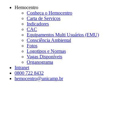
Conteúdo principal
Menu principal
Rodapé
Hemocentro
Conheça o Hemocentro
Carta de Serviços
Indicadores
CAC
Equipamentos Multi Usuários (EMU)
Consciência Ambiental
Fotos
Logotipos e Normas
Vagas Disponíveis
Organograma
Intranet
0800 722 8432
hemocentro@unicamp.br
Aumentar fonte
Diminuir fonte