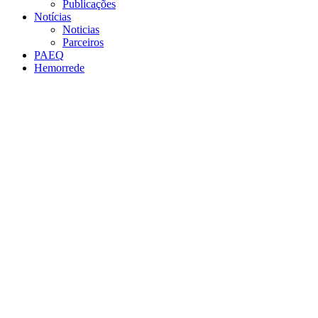
Publicações
Notícias
Noticias
Parceiros
PAEQ
Hemorrede
Link para o Facebook
Link para o Twitter
Link para o Instagram