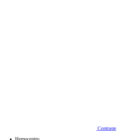
Diminuir fonte
Contraste
Hemocentro