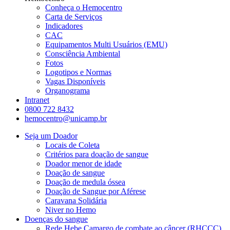
Conheça o Hemocentro
Carta de Serviços
Indicadores
CAC
Equipamentos Multi Usuários (EMU)
Consciência Ambiental
Fotos
Logotipos e Normas
Vagas Disponíveis
Organograma
Intranet
0800 722 8432
hemocentro@unicamp.br
Seja um Doador
Locais de Coleta
Critérios para doação de sangue
Doador menor de idade
Doação de sangue
Doação de medula óssea
Doação de Sangue por Aférese
Caravana Solidária
Niver no Hemo
Doenças do sangue
Rede Hebe Camargo de combate ao câncer (RHCCC)