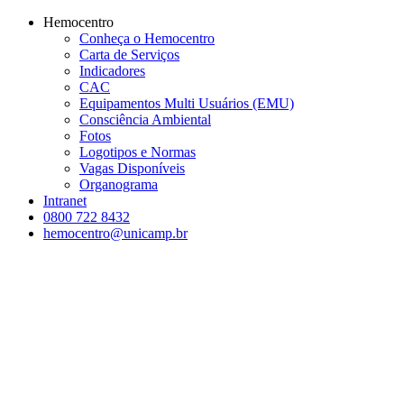
Conteúdo principal
Menu principal
Rodapé
Hemocentro
Conheça o Hemocentro
Carta de Serviços
Indicadores
CAC
Equipamentos Multi Usuários (EMU)
Consciência Ambiental
Fotos
Logotipos e Normas
Vagas Disponíveis
Organograma
Intranet
0800 722 8432
hemocentro@unicamp.br
Aumentar fonte
Diminuir fonte