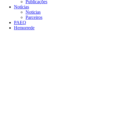
Publicações
Notícias
Noticias
Parceiros
PAEQ
Hemorrede
Link para o Facebook
Link para o Twitter
Link para o Instagram