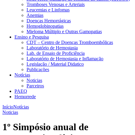
Tromboses Venosas e Arteriais
Leucemias e Linfomas
Anemias
Doenças Hemorrágicas
Hemoglobinopatias
Mieloma Múltiplo e Outras Gamopatias
Ensino e Pesquisa
CDT – Centro de Doenças Tromboembólicas
Laboratório de Hemostasia
Lab. de Ensaio de Proficiência
Laboratório de Hemostasia e Inflamação
Legislação / Material Didatico
Publicações
Notícias
Noticias
Parceiros
PAEQ
Hemorrede
Início
Notícias
Noticias
1º Simpósio anual de