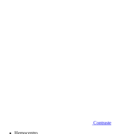
Diminuir fonte
Contraste
Hemocentro