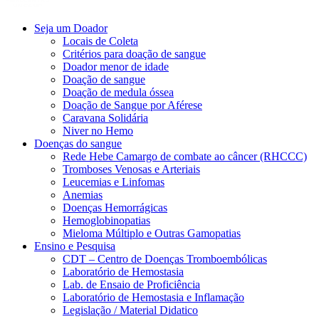
Seja um Doador
Locais de Coleta
Critérios para doação de sangue
Doador menor de idade
Doação de sangue
Doação de medula óssea
Doação de Sangue por Aférese
Caravana Solidária
Niver no Hemo
Doenças do sangue
Rede Hebe Camargo de combate ao câncer (RHCCC)
Tromboses Venosas e Arteriais
Leucemias e Linfomas
Anemias
Doenças Hemorrágicas
Hemoglobinopatias
Mieloma Múltiplo e Outras Gamopatias
Ensino e Pesquisa
CDT – Centro de Doenças Tromboembólicas
Laboratório de Hemostasia
Lab. de Ensaio de Proficiência
Laboratório de Hemostasia e Inflamação
Legislação / Material Didatico