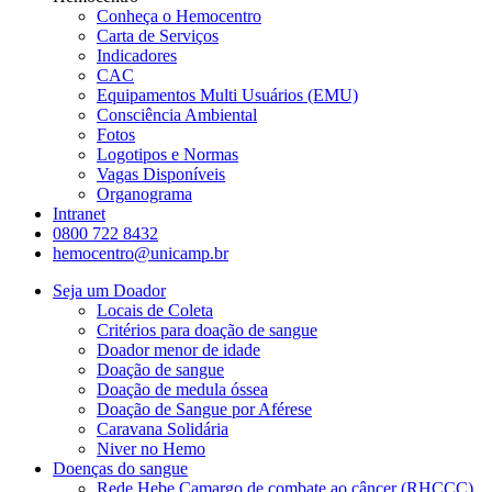
Conheça o Hemocentro
Carta de Serviços
Indicadores
CAC
Equipamentos Multi Usuários (EMU)
Consciência Ambiental
Fotos
Logotipos e Normas
Vagas Disponíveis
Organograma
Intranet
0800 722 8432
hemocentro@unicamp.br
Seja um Doador
Locais de Coleta
Critérios para doação de sangue
Doador menor de idade
Doação de sangue
Doação de medula óssea
Doação de Sangue por Aférese
Caravana Solidária
Niver no Hemo
Doenças do sangue
Rede Hebe Camargo de combate ao câncer (RHCCC)