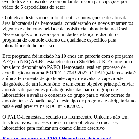
evento teve 75 inscritos e contou também com participações por
vídeo de 5 especialistas do setor.
O objetivo deste simpósio foi discutir as inovações e desafios da
área laboratorial da hemostasia, considerando os novos tratamentos
vigentes e a heterogeneidade da assistência laboratorial no Brasil.
Neste simpósio houve a oportunidade de lançar e discutir o
programa de controle externo da qualidade especifico para
laboratórios de hemostasia.
Este programa foi iniciado há 10 anos em parceria com o programa
AEQ da NEQAS-BC estabelecido em Sheffield-UK. O programa
brasileiro denominado PAEQ-Hemostasia, está em processo de
acreditação na norma ISO/IEC 17043:2023. O PAEQ-Hemostasia é
a única ferramenta de qualidade capaz de avaliar a capacidade
diagnóstica de um laboratório, e tem como objetivo principal enviar
amostras de pacientes pré-diagnosticadas para um grupo de
laboratórios e avaliar o consenso do grupo para o valor correto da
amostra teste. A participação neste tipo de programa é obrigatória no
país e está prevista na RDC nº 786/2023.
O PAEQ-Hemostasia sediado no Hemocentro Unicamp não tem
fins lucrativos, uma vez que seu maior objetivo é educar os
laboratórios para realizar um exame clínico assertivo.
Para se inscrever no PAEQ-Hemostasia clique aqui!