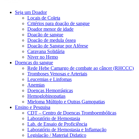
Seja um Doador
Locais de Coleta
Critérios para doação de sangue
Doador menor de idade
Doação de sangue
Doação de medula óssea
Doação de Sangue por Aférese
Caravana Solidária
Niver no Hemo
Doenças do sangue
Rede Hebe Camargo de combate ao câncer (RHCCC)
Tromboses Venosas e Arteriais
Leucemias e Linfomas
Anemias
Doenças Hemorrágicas
Hemoglobinopatias
Mieloma Múltiplo e Outras Gamopatias
Ensino e Pesquisa
CDT – Centro de Doenças Tromboembólicas
Laboratório de Hemostasia
Lab. de Ensaio de Proficiência
Laboratório de Hemostasia e Inflamação
Legislação / Material Didatico