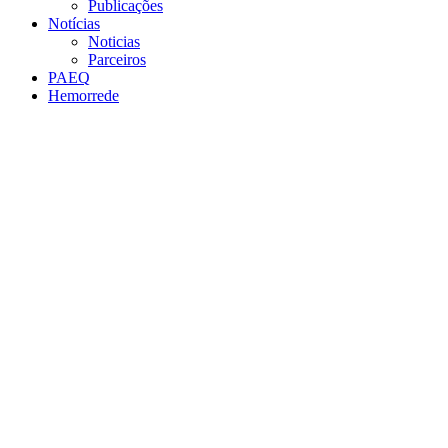
Publicações
Notícias
Noticias
Parceiros
PAEQ
Hemorrede
Link para o Facebook
Link para o Twitter
Link para o Instagram