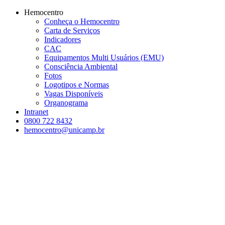
Conteúdo principal
Menu principal
Rodapé
Hemocentro
Conheça o Hemocentro
Carta de Serviços
Indicadores
CAC
Equipamentos Multi Usuários (EMU)
Consciência Ambiental
Fotos
Logotipos e Normas
Vagas Disponíveis
Organograma
Intranet
0800 722 8432
hemocentro@unicamp.br
Aumentar fonte
Diminuir fonte