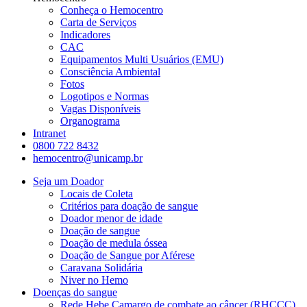
Conheça o Hemocentro
Carta de Serviços
Indicadores
CAC
Equipamentos Multi Usuários (EMU)
Consciência Ambiental
Fotos
Logotipos e Normas
Vagas Disponíveis
Organograma
Intranet
0800 722 8432
hemocentro@unicamp.br
Seja um Doador
Locais de Coleta
Critérios para doação de sangue
Doador menor de idade
Doação de sangue
Doação de medula óssea
Doação de Sangue por Aférese
Caravana Solidária
Niver no Hemo
Doenças do sangue
Rede Hebe Camargo de combate ao câncer (RHCCC)