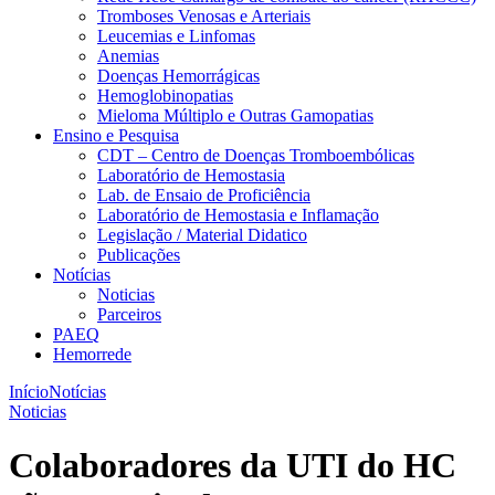
Tromboses Venosas e Arteriais
Leucemias e Linfomas
Anemias
Doenças Hemorrágicas
Hemoglobinopatias
Mieloma Múltiplo e Outras Gamopatias
Ensino e Pesquisa
CDT – Centro de Doenças Tromboembólicas
Laboratório de Hemostasia
Lab. de Ensaio de Proficiência
Laboratório de Hemostasia e Inflamação
Legislação / Material Didatico
Publicações
Notícias
Noticias
Parceiros
PAEQ
Hemorrede
Início
Notícias
Noticias
Colaboradores da UTI do HC