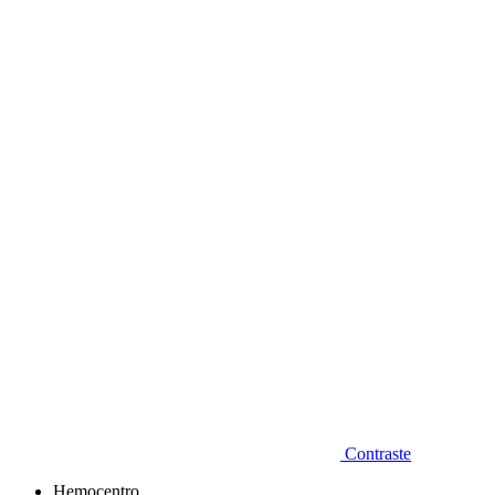
Diminuir fonte
Contraste
Hemocentro