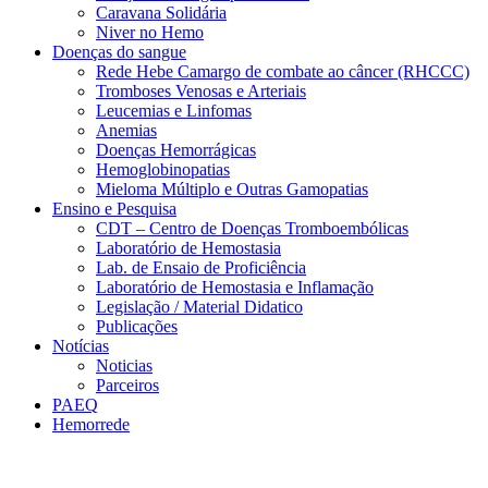
Caravana Solidária
Niver no Hemo
Doenças do sangue
Rede Hebe Camargo de combate ao câncer (RHCCC)
Tromboses Venosas e Arteriais
Leucemias e Linfomas
Anemias
Doenças Hemorrágicas
Hemoglobinopatias
Mieloma Múltiplo e Outras Gamopatias
Ensino e Pesquisa
CDT – Centro de Doenças Tromboembólicas
Laboratório de Hemostasia
Lab. de Ensaio de Proficiência
Laboratório de Hemostasia e Inflamação
Legislação / Material Didatico
Publicações
Notícias
Noticias
Parceiros
PAEQ
Hemorrede
Link para o Faceboo