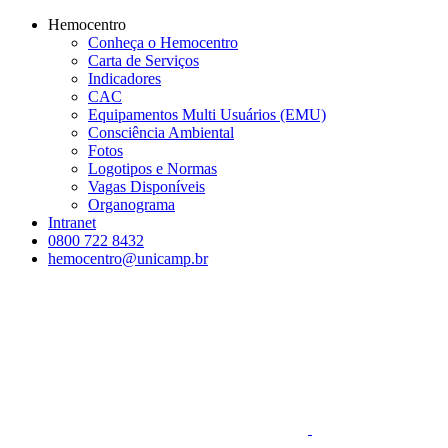
Conteúdo principal
Menu principal
Rodapé
Hemocentro
Conheça o Hemocentro
Carta de Serviços
Indicadores
CAC
Equipamentos Multi Usuários (EMU)
Consciência Ambiental
Fotos
Logotipos e Normas
Vagas Disponíveis
Organograma
Intranet
0800 722 8432
hemocentro@unicamp.br
Aumentar fonte