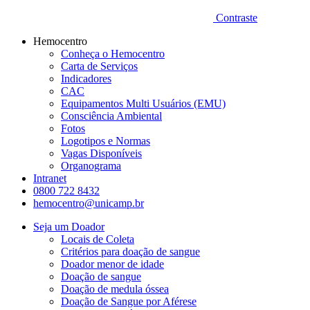
Contraste
Hemocentro
Conheça o Hemocentro
Carta de Serviços
Indicadores
CAC
Equipamentos Multi Usuários (EMU)
Consciência Ambiental
Fotos
Logotipos e Normas
Vagas Disponíveis
Organograma
Intranet
0800 722 8432
hemocentro@unicamp.br
Seja um Doador
Locais de Coleta
Critérios para doação de sangue
Doador menor de idade
Doação de sangue
Doação de medula óssea
Doação de Sangue por Aférese