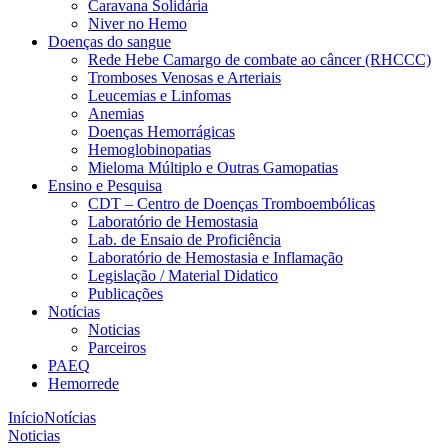
Caravana Solidária
Niver no Hemo
Doenças do sangue
Rede Hebe Camargo de combate ao câncer (RHCCC)
Tromboses Venosas e Arteriais
Leucemias e Linfomas
Anemias
Doenças Hemorrágicas
Hemoglobinopatias
Mieloma Múltiplo e Outras Gamopatias
Ensino e Pesquisa
CDT – Centro de Doenças Tromboembólicas
Laboratório de Hemostasia
Lab. de Ensaio de Proficiência
Laboratório de Hemostasia e Inflamação
Legislação / Material Didatico
Publicações
Notícias
Noticias
Parceiros
PAEQ
Hemorrede
Início
Notícias
Noticias