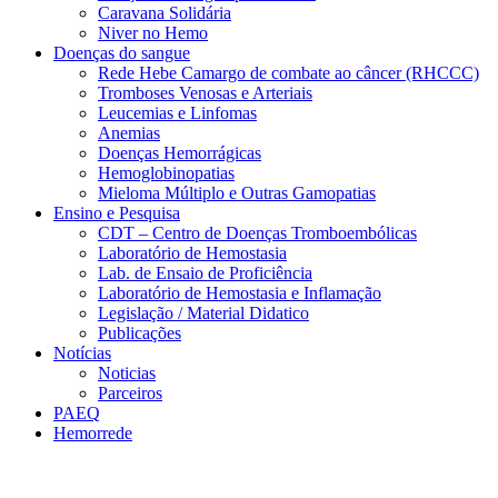
Caravana Solidária
Niver no Hemo
Doenças do sangue
Rede Hebe Camargo de combate ao câncer (RHCCC)
Tromboses Venosas e Arteriais
Leucemias e Linfomas
Anemias
Doenças Hemorrágicas
Hemoglobinopatias
Mieloma Múltiplo e Outras Gamopatias
Ensino e Pesquisa
CDT – Centro de Doenças Tromboembólicas
Laboratório de Hemostasia
Lab. de Ensaio de Proficiência
Laboratório de Hemostasia e Inflamação
Legislação / Material Didatico
Publicações
Notícias
Noticias
Parceiros
PAEQ
Hemorrede
Link para o Faceboo