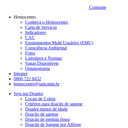
Contraste
Hemocentro
Conheça o Hemocentro
Carta de Serviços
Indicadores
CAC
Equipamentos Multi Usuários (EMU)
Consciência Ambiental
Fotos
Logotipos e Normas
Vagas Disponíveis
Organograma
Intranet
0800 722 8432
hemocentro@unicamp.br
Seja um Doador
Locais de Coleta
Critérios para doação de sangue
Doador menor de idade
Doação de sangue
Doação de medula óssea
Doação de Sangue por Aférese