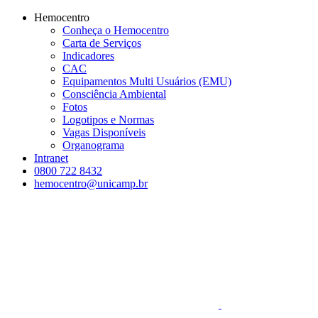
Conteúdo principal
Menu principal
Rodapé
Hemocentro
Conheça o Hemocentro
Carta de Serviços
Indicadores
CAC
Equipamentos Multi Usuários (EMU)
Consciência Ambiental
Fotos
Logotipos e Normas
Vagas Disponíveis
Organograma
Intranet
0800 722 8432
hemocentro@unicamp.br
Aumentar fonte