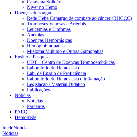
Caravana Solidária
Niver no Hemo
Doenças do sangue
Rede Hebe Camargo de combate ao câncer (RHCCC)
Tromboses Venosas e Arteriais
Leucemias e Linfomas
Anemias
Doenças Hemorrágicas
Hemoglobinopatias
Mieloma Múltiplo e Outras Gamopatias
Ensino e Pesquisa
CDT – Centro de Doenças Tromboembólicas
Laboratório de Hemostasia
Lab. de Ensaio de Proficiência
Laboratório de Hemostasia e Inflamação
Legislação / Material Didatico
Publicações
Notícias
Noticias
Parceiros
PAEQ
Hemorrede
Início
Notícias
Noticias