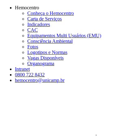
Conteúdo principal
Menu principal
Rodapé
Hemocentro
Conheça o Hemocentro
Carta de Serviços
Indicadores
CAC
Equipamentos Multi Usuários (EMU)
Consciência Ambiental
Fotos
Logotipos e Normas
Vagas Disponíveis
Organograma
Intranet
0800 722 8432
hemocentro@unicamp.br
Aumentar fonte