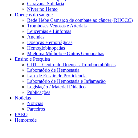
Caravana Solidária
Niver no Hemo
Doenças do sangue
Rede Hebe Camargo de combate ao câncer (RHCCC)
Tromboses Venosas e Arteriais
Leucemias e Linfomas
Anemias
Doenças Hemorrágicas
Hemoglobinopatias
Mieloma Múltiplo e Outras Gamopatias
Ensino e Pesquisa
CDT – Centro de Doenças Tromboembólicas
Laboratório de Hemostasia
Lab. de Ensaio de Proficiência
Laboratório de Hemostasia e Inflamação
Legislação / Material Didatico
Publicações
Notícias
Noticias
Parceiros
PAEQ
Hemorrede
Link para o Faceboo