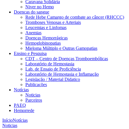
Caravana Solidária
Niver no Hemo
Doenças do sangue
Rede Hebe Camargo de combate ao câncer (RHCCC)
Tromboses Venosas e Arteriais
Leucemias e Linfomas
Anemias
Doenças Hemorrágicas
Hemoglobinopatias
Mieloma Múltiplo e Outras Gamopatias
Ensino e Pesquisa
CDT – Centro de Doenças Tromboembólicas
Laboratório de Hemostasia
Lab. de Ensaio de Proficiência
Laboratório de Hemostasia e Inflamação
Legislação / Material Didatico
Publicações
Notícias
Noticias
Parceiros
PAEQ
Hemorrede
Início
Notícias
Noticias