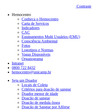
Contraste
Hemocentro
Conheça o Hemocentro
Carta de Serviços
Indicadores
CAC
Equipamentos Multi Usuários (EMU)
Consciência Ambiental
Fotos
Logotipos e Normas
Vagas Disponíveis
Organograma
Intranet
0800 722 8432
hemocentro@unicamp.br
Seja um Doador
Locais de Coleta
Critérios para doação de sangue
Doador menor de idade
Doação de sangue
Doação de medula óssea
Doação de Sangue por Aférese